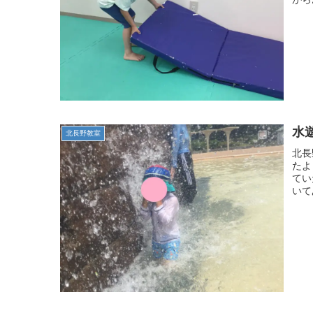
水
北長野教室
北長
たよ
てい
いて