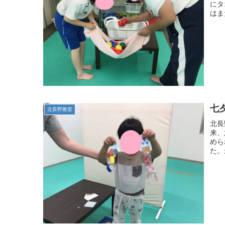
にタ
はま
七
北長野教室
北長
来、
めら
た。