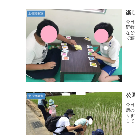
楽
北長野教室
今日
野教
など
て頑
公
北長野教室
今日
所の
りま
して