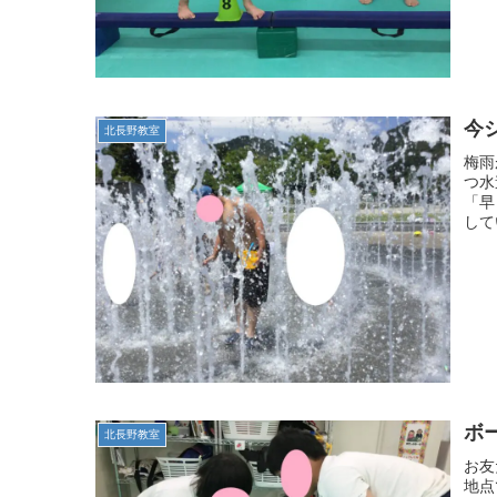
今
北長野教室
梅雨
つ水
「早
して
ボー
北長野教室
お友
地点