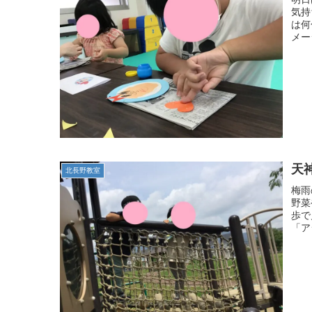
気持
は何
メー
天
北長野教室
梅雨
野菜
歩で
「ア