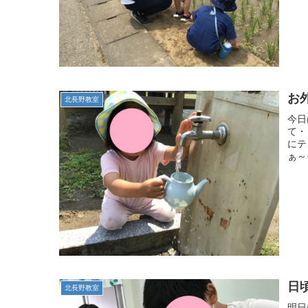
お外
北長野教室
今日
て・
にテ
ぁ～
日
北長野教室
明日