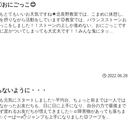
〇おにごっこ😊
もとてもいいお天気ですね☀北長野教室では、こまめに休憩し、
を摂りながら活動をしています😊教室では、バランスストーンお
っこをしました！！ストーンの上しか進めない、おにごっこです
床に足がついてしまっても大丈夫です！！みんな鬼にタッ...
2022.06.28
ちないように・・・
も元気にスタートしました✨平均台、ちょっと前までは一人では
なかったお友だちも、日に日に上手になり、自分の力で最後まで
ず渡れるお友だちが増えてきました✨☺障害物があっても落ちま
✨ぐーぱー✊✋ジャンプも上手になりました😉フープを...