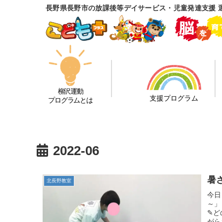
長野県長野市の放課後等デイサービス・児童発達支援 
柳沢運動
支援プログラム
プログラムとは
2022-06
暑
北長野教室
今日
～」
✎ど
がら