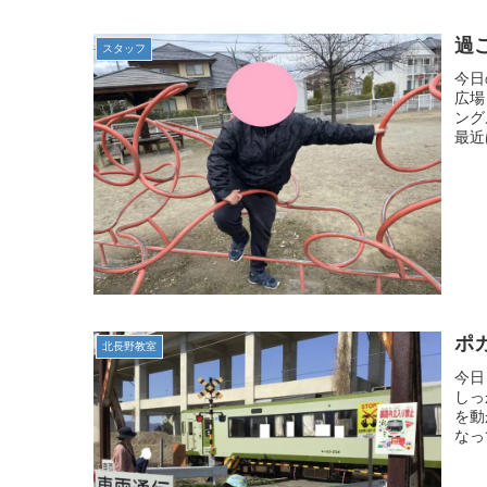
過
スタッフ
今日
広場
ング
最近
ポ
北長野教室
今日
しっ
を動
なっ