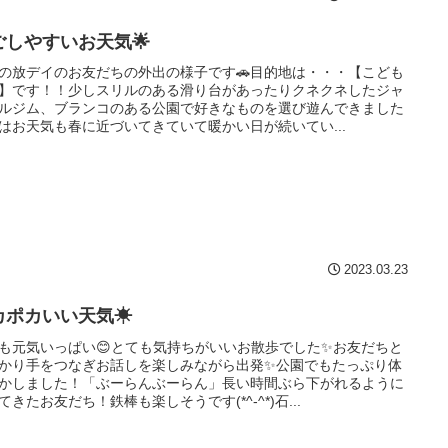
ごしやすいお天気🌟
の放デイのお友だちの外出の様子です🚗目的地は・・・【こども
】です！！少しスリルのある滑り台があったりクネクネしたジャ
ルジム、ブランコのある公園で好きなものを選び遊んできました
はお天気も春に近づいてきていて暖かい日が続いてい...
2023.03.23
カポカいい天気☀
も元気いっぱい😊とても気持ちがいいお散歩でした✨お友だちと
かり手をつなぎお話しを楽しみながら出発✨公園でもたっぷり体
かしました！「ぶーらんぶーらん」長い時間ぶら下がれるように
てきたお友だち！鉄棒も楽しそうです(*^-^*)石...