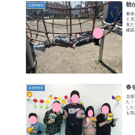
朝
北長野教室
春休
と児
友だ
確認
春
北長野教室
北長
た！
した
も気