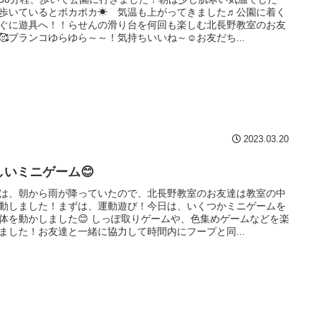
歩いているとポカポカ☀ 気温も上がってきました♬公園に着く
ぐに遊具へ！！らせんの滑り台を何回も楽しむ北長野教室のお友
🥰ブランコゆらゆら～～！気持ちいいね～☺️お友だち...
2023.03.20
しいミニゲーム😊
は、朝から雨が降っていたので、北長野教室のお友達は教室の中
動しました！まずは、運動遊び！今日は、いくつかミニゲームを
体を動かしました😊 しっぽ取りゲームや、色集めゲームなどを楽
ました！お友達と一緒に協力して時間内にフープと同...