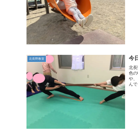
今
北長野教室
北長
色の
や、
んで