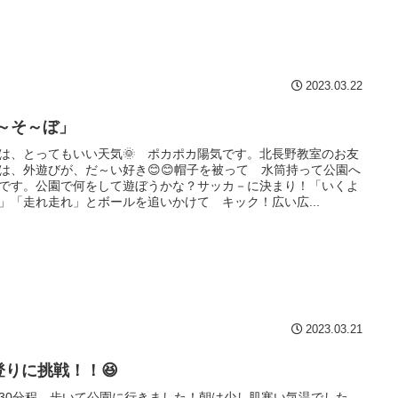
2023.03.22
あ～そ～ぼ」
は、とってもいい天気🌞 ポカポカ陽気です。北長野教室のお友
は、外遊びが、だ～い好き😊😊帽子を被って 水筒持って公園へ
です。公園で何をして遊ぼうかな？サッカ－に決まり！「いくよ
」「走れ走れ」とボールを追いかけて キック！広い広...
2023.03.21
登りに挑戦！！😆
30分程、歩いて公園に行きました！朝は少し肌寒い気温でした