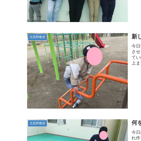
新
北長野教室
今日
させ
てい
上ま
何
北長野教室
今日
れ作