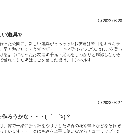
2023.03.28
しい遊具✨
行った公園に、新しい遊具がっっっっ✨お友達は皆目をキラキラ
、早く遊びたくてうずうず・・・ヾ(≧▽≦)ﾉどんどんはしごを登っ
けるようになったお友達🎵手元・足元をしっかりと確認しながら
で登れました🎵はしごを登った後は、トンネルす...
2023.03.27
を作ろうかな・・・(゜_゜>)？
は、皆で一緒に折り紙をやりました🎵春の花や蝶々などをそれぞ
っています・・・🌷はさみを上手に使いながらチューリップ・た