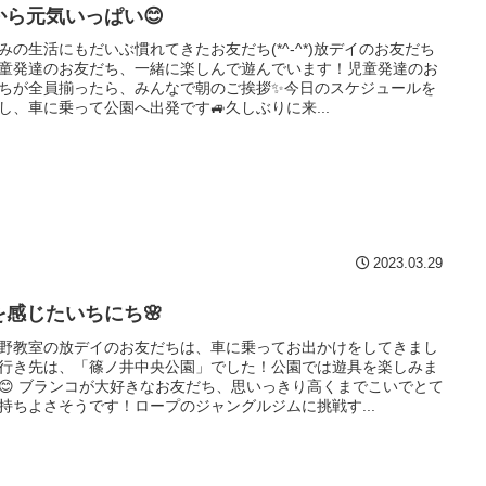
から元気いっぱい😊
みの生活にもだいぶ慣れてきたお友だち(*^-^*)放デイのお友だち
童発達のお友だち、一緒に楽しんで遊んでいます！児童発達のお
ちが全員揃ったら、みんなで朝のご挨拶✨今日のスケジュールを
し、車に乗って公園へ出発です🚙久しぶりに来...
2023.03.29
を感じたいちにち🌸
野教室の放デイのお友だちは、車に乗ってお出かけをしてきまし
行き先は、「篠ノ井中央公園」でした！公園では遊具を楽しみま
😊 ブランコが大好きなお友だち、思いっきり高くまでこいでとて
持ちよさそうです！ロープのジャングルジムに挑戦す...