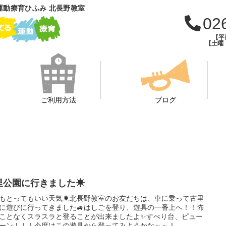
運動療育ひふみ 北長野教室
02
【平日
【土曜・
ご利用方法
ブログ
里公園に行きました☀
もとってもいい天気☀北長野教室のお友だちは、車に乗って古里
に遊びに行ってきました🚙はしごを登り、遊具の一番上へ！！怖
ことなくスラスラと登ることが出来ましたよ✨すべり台、ピュー
ーン！！！今度はこの遊具から登ってみようかな～～！...