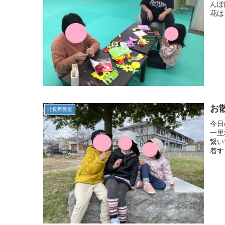
んぽ
花は
お
北長野教室
今日
一里
繋い
着す