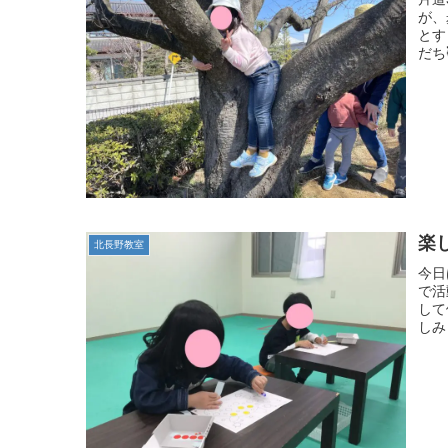
が、
とす
だち
楽
北長野教室
今日
で活
して
しみ