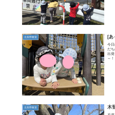
[
北長野教室
今日
だち
出発
～！
木
北長野教室
片道