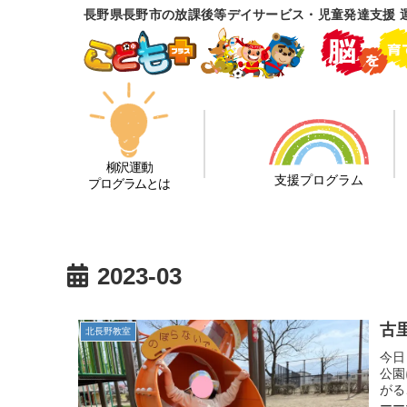
長野県長野市の放課後等デイサービス・児童発達支援 
柳沢運動
支援プログラム
プログラムとは
2023-03
古
北長野教室
今日
公園
がる
ーー