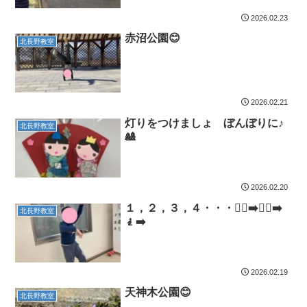
2026.02.23
赤沼公園😊
北長野教室
2026.02.21
灯りをつけましょ ぼんぼりに♪
北長野教室
🎎
2026.02.20
１，２，３，４・・・🧎‍♂️‍➡️🧎‍♀️‍➡️
北長野教室
🧎‍➡️
2026.02.19
天神木公園😊
北長野教室