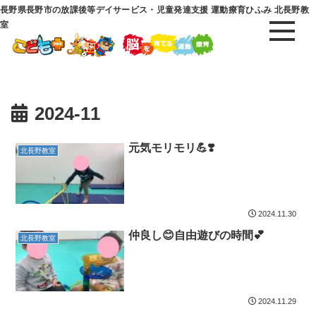
長野県長野市の放課後等デイサービス・児童発達支援 運動療育ひふみ 北長野教
室
2024-11
元気モリモリ💪❣️
北長野教室
2024.11.30
仲良し😊自由遊びの時間💕
北長野教室
2024.11.29