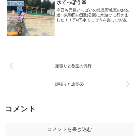
水てっぽう😆
北長野教室
今日も元気いっぱいの北長野教室のお友
達✨東和田の運動公園に水遊びに行きま
した！！(*'ω'*)水てっぽうを楽しむお友
達！お水が出てくるところで、水を浴び
たりお水の中をたくさん走り遊びました
～～😆😆浮き輪に乗るのが上手になった
お友達！ぷかぷか...
頑張りと教室の流行
頑張りと成長😭
コメント
コメントを書き込む