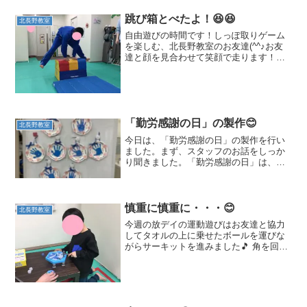
跳び箱とべたよ！😆😆
北長野教室
自由遊びの時間です！しっぽ取りゲーム
を楽しむ、北長野教室のお友達(^^♪お友
達と顔を見合わせて笑顔で走ります！！
しっぽゲットー！！😆運動遊びでは、ス
カーフ遊びをしました！スタッフの動き
を真似っこ😊頭の上でスカーフをぐるぐ
ると回したり、丸めて...
「勤労感謝の日」の製作😊
北長野教室
今日は、「勤労感謝の日」の製作を行い
ました。まず、スタッフのお話をしっか
り聞きました。「勤労感謝の日」は、い
つも頑張って働いてくれる人に「ありが
とう」の感謝の気持ちを伝える日です。
「みんなの周りでは誰が一生懸命に働い
てくれているの？」との質...
慎重に慎重に・・・😊
北長野教室
今週の放デイの運動遊びはお友達と協力
してタオルの上に乗せたボールを運びな
がらサーキットを進みました🎵 角を回る
時や障害物を跨ぐ時など、時々お友達の
方を見ながらペースを合わせて進めまし
た😊1ヶ所だけ平均台・バランスストーン
でお互い違う物を進む...