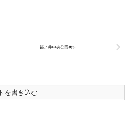
篠ノ井中央公園🚘✨
トを書き込む