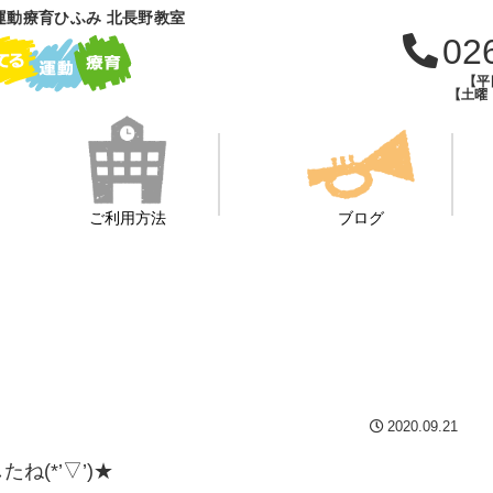
運動療育ひふみ 北長野教室
02
【平日
【土曜・
ご利用方法
ブログ
2020.09.21
(*’▽’)★