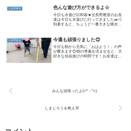
色んな遊び方ができるよ☆
北長野教室
今日も水遊び日和😆☀北長野教室のお友
達は今日も水遊びに行ってきました🚗💨
到着すると、ちょうど一番大きな噴水
が！！自分の身長よりも大きな噴水にビ
ックリするお友達でした😲まずは小さめ
な噴水を楽しむお友達😉⛲水と仲良くな
今週も頑張りました😊
北長野教室
ってきたお友達は一番大きな...
今日も朝から元気に「おはよう！」の声
が響きます😊朝の準備を済ませると、大
好きな自由遊びの時間です！お友達は思
い思いの遊びを楽しみます！アンパンマ
ンのぬいぐるみを寝かしつけているお友
だち😊手で優しくトントンしている姿は
まるで小さなお母さん（笑...
みんな頑張ったよ(=^・^=)
しまじろうを救え🐻