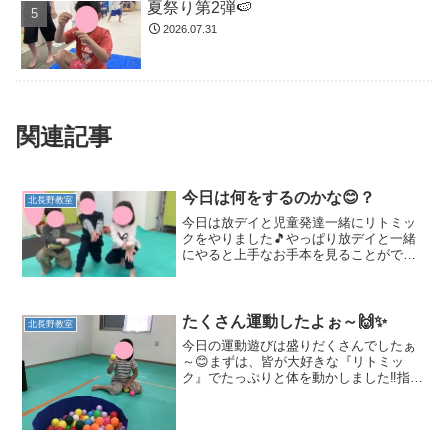
夏祭り第2弾🍉
2026.07.31
関連記事
今日は何をするのかな😊？
北長野教室
今日は放デイと児童発達一緒にリトミッ
クをやりました🎵やっぱり放デイと一緒
にやると上手なお手本を見ることができ
るので児童発達のお友達もお兄さんお姉
さんみたいになりたい✨と更に頑張る姿
が見られます👏 皆リトミック大好き🥰リ
トミックが始まると自然...
たくさん運動したよぉ～🙌✨
北長野教室
今日の運動遊びは盛りだくさんでしたぁ
～😊まずは、皆が大好きな『リトミッ
ク』でたっぷりと体を動かしました‼指先
まで集中してしっかりと伸ばしたりつま
先を立てたりと細かい部分まで気をつけ
ながらやりましたよ😊新しいリトミック
動きにも挑戦しました🎵「...