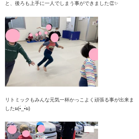
と、後ろも上手に一人でしまう事ができました👏✨
リトミックもみんな元気一杯かっこよく頑張る事が出来ま
したผ(•̀_•́ผ)