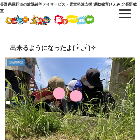
長野県長野市の放課後等デイサービス・児童発達支援 運動療育ひふみ 北長野教
室
出来るようになったよ( •̀ .̫ •́ )✧
北長野教室