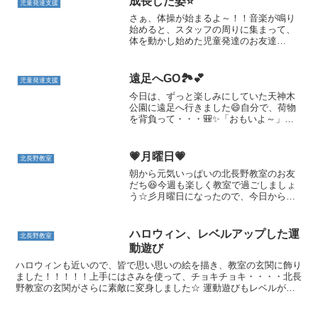
成長した姿⭐
児童発達支援
さぁ、体操が始まるよ～！！音楽が鳴り
始めると、スタッフの周りに集まって、
体を動かし始めた児童発達のお友達
(#^.^#)みんな真似が上手になったね💖
最後の決めポーズもバッチリ決まりま
した⭐さて、次の写真は・・・運動あそび
遠足へGO🏞💕
児童発達支援
中の一コマです...
今日は、ずっと楽しみにしていた天神木
公園に遠足へ行きました😄自分で、荷物
を背負って・・・🎒✨「おもいよ～」と
言っていたお友達も、目的地まで頑張っ
て歩けました★どんぐり発見👀✨公園で
は、体を使いこなし遊具でたくさん遊び
💗月曜日💗
北長野教室
ました！「気を付け！いち...
朝から元気いっぱいの北長野教室のお友
だち😆今週も楽しく教室で過ごしましょ
う☆彡月曜日になったので、今日から新
しい運動あそびのメニューに変わります
💃 「ワニさんのフープくぐり」🐊スタッ
フが手で作った輪の中をワニさん歩きで
ハロウィン、レベルアップした運
北長野教室
進みます。トンネルが大...
動遊び
ハロウィンも近いので、皆で思い思いの絵を描き、教室の玄関に飾り
ました！！！！！上手にはさみを使って、チョキチョキ・・・・北長
野教室の玄関がさらに素敵に変身しました☆ 運動遊びもレベルが上
がって来て、難しくなってきてますが、皆一生懸命挑戦して...