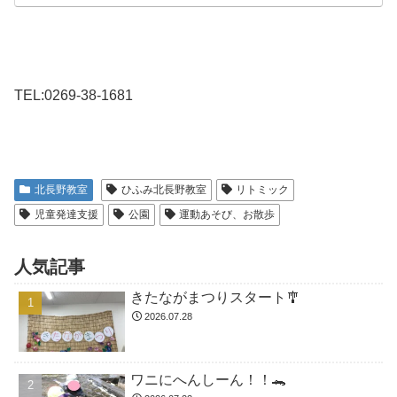
TEL:0269-38-1681
北長野教室
ひふみ北長野教室
リトミック
児童発達支援
公園
運動あそび、お散歩
人気記事
きたながまつりスタート🎐
2026.07.28
ワニにへんしーん！！🐊