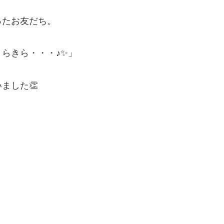
ったお友だち。
らきら・・・♪✨」
ました👏