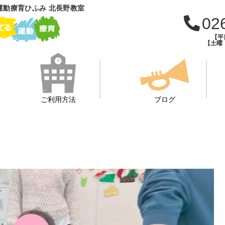
運動療育ひふみ 北長野教室
02
【平日
【土曜・
ご利用方法
ブログ