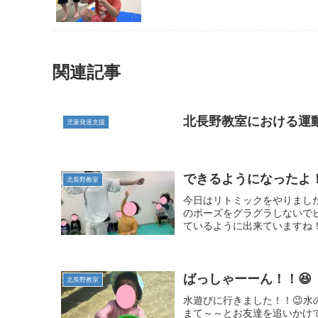
関連記事
北長野教室における運
児童発達支援
できるようになったよ
北長野教室
今日はリトミックをやりまし
のポーズをグラグラしないで
ているように出来ていますね！
ばっしゃーーん！！😆
北長野教室
水遊びに行きました！！😉
まて～～とお友達を追いかけ