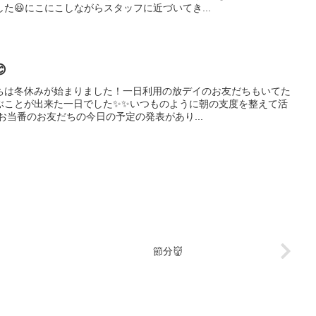
た😆にこにこしながらスタッフに近づいてき...

ちは冬休みが始まりました！一日利用の放デイのお友だちもいてた
ぶことが出来た一日でした✨✨いつものように朝の支度を整えて活
お当番のお友だちの今日の予定の発表があり...
節分👹