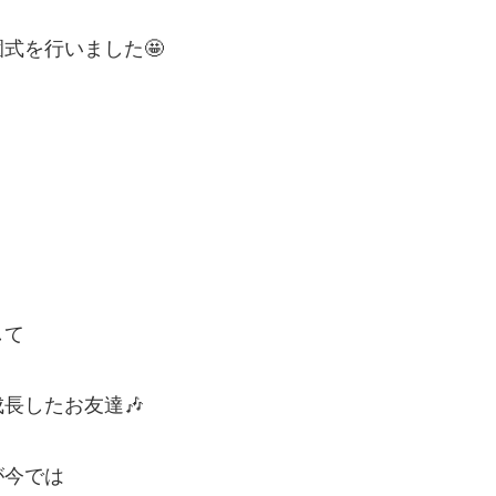
式を行いました🤩
して
長したお友達🎶
が今では