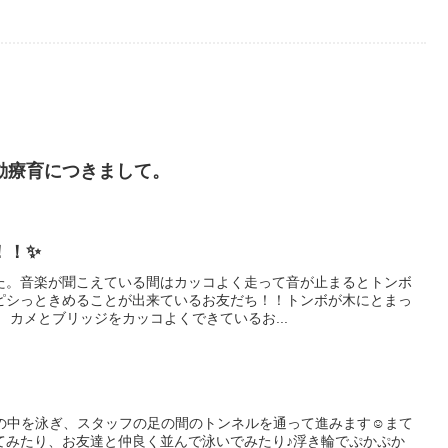
動療育につきまして。
！！✨
た。音楽が聞こえている間はカッコよく走って音が止まるとトンボ
ピシっときめることが出来ているお友だち！！トンボが木にとまっ
 カメとブリッジをカッコよくできているお...
水の中を泳ぎ、スタッフの足の間のトンネルを通って進みます☺まて
てみたり、お友達と仲良く並んで泳いでみたり♪浮き輪でぷかぷか