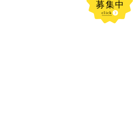
新着記事
お水だいすき！！！👀🩵
2026.08.05