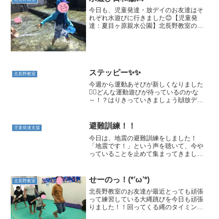
今日も、児童発達・放デイのお友達はそ
れぞれ水遊びに行きました😊【児童発
達：夏目ヶ原親水公園】北長野教室のお
気に入りの水遊び場です🤩 今日も、スタ
ッフやお友達と水を掛け合ったり水の中
を走ったり泳いだりして満喫しました🙌
💓恐る恐る遊んでいたお友...
ステッピー✨✨
北長野教室
今週から運動あそびが新しくなりました
🤸‍♀️どんな運動遊びが待っているのかな
～！？はりきっていきましょう🙌放デイ
の運動遊びの様子です！ ステッピ―とい
うものに挑戦しました🤗足に輪っかを掛
けて、ぐるぐる回しながらボールに引っ
避難訓練！！
児童発達支援
掛からないようにジ...
今日は、地震の避難訓練をしました！
「地震です！」という声を聴いて、今や
っていることを止めて集まってきまし
た！普段なかなか切り替えられない子
も、今日はすんなり！！スタッフの言葉
をよく聞いていました⭐花丸ですね！！い
せーのっ！(*’ω’*)
北長野教室
ざというときに、どういう行動...
北長野教室のお友達が最近とっても頑張
って練習している大縄跳びを今日も頑張
りました！！回ってくる縄のタイミング
を見て跳ぶのが難しかったお友達も、何