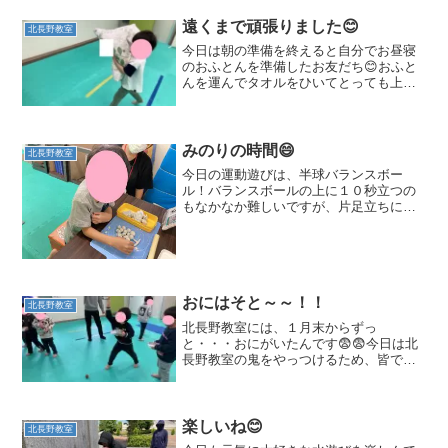
遠くまで頑張りました😊
北長野教室
今日は朝の準備を終えると自分でお昼寝
のおふとんを準備したお友だち😊おふと
んを運んでタオルをひいてとっても上手
に引く事が出来ました！ お天気が良かっ
たので北本町公園に行ってきました！公
園に行くときに救急車とも写真が取れて
大満足なお友だちです😊...
みのりの時間😄
北長野教室
今日の運動遊びは、半球バランスボー
ル！バランスボールの上に１０秒立つの
もなかなか難しいですが、片足立ちにも
挑戦です！難しい事にも、頑張ってチャ
レンジする姿がとても素敵でした✨みの
りの時間では・・・運筆やお箸の練習な
ど、それぞれの課題を頑張り...
おにはそと～～！！
北長野教室
北長野教室には、１月末からずっ
と・・・おにがいたんです😨😨今日は北
長野教室の鬼をやっつけるため、皆で豆
まきをしましたよ😊💪みんなの中にい
る ヤダヤダおに 怒りんぼうオニも一
緒に退治しちゃおう～～！！おにはそと
～～～おもいっきり投げますよ！！...
楽しいね😊
北長野教室