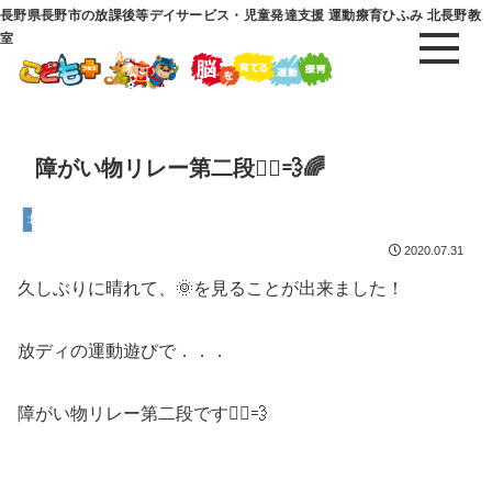
長野県長野市の放課後等デイサービス・児童発達支援 運動療育ひふみ 北長野教
室
障がい物リレー第二段🏃‍♂️💨🌈
北長野教室
2020.07.31
久しぶりに晴れて、🌞を見ることが出来ました！
放ディの運動遊びで．．．
障がい物リレー第二段です🏃‍♂️💨