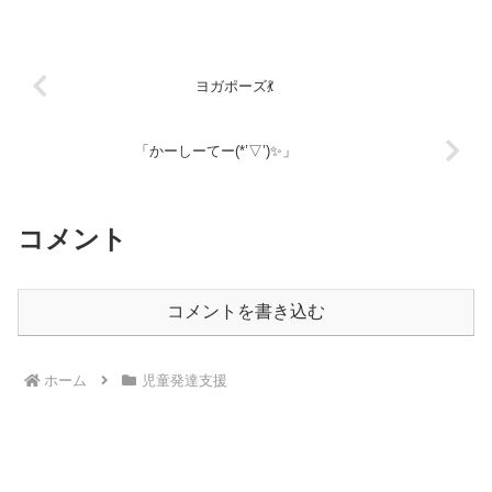
り体を動かした後のお昼は格別です。お
腹いっぱい食べました。
ヨガポーズ💃
「かーしーてー(*’▽’)✨」
コメント
コメントを書き込む
ホーム
児童発達支援