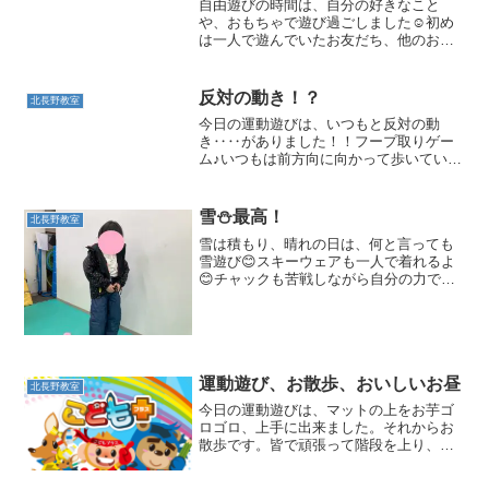
自由遊びの時間は、自分の好きなこと
や、おもちゃで遊び過ごしました☺初め
は一人で遊んでいたお友だち、他のお友
だちが近づき遊びたそうにしていると
「いいよ！！！」と一緒に遊ぶことに(*^-
^*)「こっち使ってね～」とおもちゃを分
反対の動き！？
北長野教室
けてあげるお友だち...
今日の運動遊びは、いつもと反対の動
き‥‥がありました！！フープ取りゲー
ム♪いつもは前方向に向かって歩いていき
ますが今回は、後ろ向きに歩きました★
後ろのお友達とぶつからないように後ろ
も確認しながら、音楽がいつ止まるのか
雪⛄最高！
北長野教室
気にしながら・・・とって...
雪は積もり、晴れの日は、何と言っても
雪遊び😊スキーウェアも一人で着れるよ
😊チャックも苦戦しながら自分の力で頑
張っています！！頑張っても難しかった
時には「手伝ってください」とスタッフ
に伝えられスタッフと一緒に頑張る姿も
ある北長野教室のお友だち...
運動遊び、お散歩、おいしいお昼
北長野教室
今日の運動遊びは、マットの上をお芋ゴ
ロゴロ、上手に出来ました。それからお
散歩です。皆で頑張って階段を上り、広
場で走ったり、電車を見て大喜びです。
戻ってからはお昼の時間です。思いっき