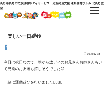
長野県長野市の放課後等デイサービス・児童発達支援 運動療育ひふみ 北長野教
室
楽しい一日🌈😊
児童発達支援
2020.07.23
今日は祝日なので、朝から放ディのお兄さんお姉さんもい
て児発のお友達も嬉しそうでした😆
一緒に運動遊びを行いました🤸‍♀️🤸‍♀️