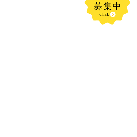
新着記事
今日も、、、、水遊び⛲だぁ～🙌✨
2026.08.08