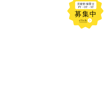
新着記事
夏 真っ盛り🌻🌞