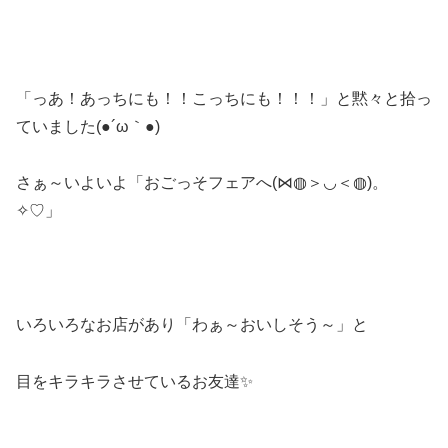
「っあ！あっちにも！！こっちにも！！！」と黙々と拾っ
ていました(●´ω｀●)
さぁ～いよいよ「おごっそフェアへ(⋈◍＞◡＜◍)。
✧♡」
いろいろなお店があり「わぁ～おいしそう～」と
目をキラキラさせているお友達✨