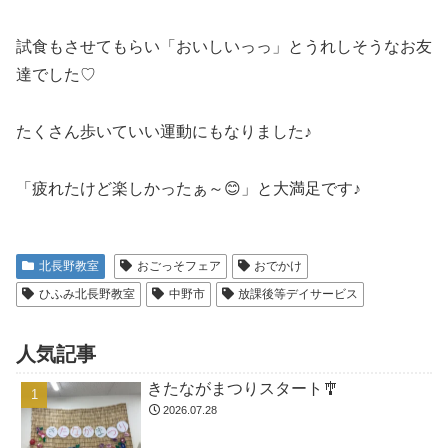
試食もさせてもらい「おいしいっっ」とうれしそうなお友
達でした♡
たくさん歩いていい運動にもなりました♪
「疲れたけど楽しかったぁ～😊」と大満足です♪
北長野教室
おごっそフェア
おでかけ
ひふみ北長野教室
中野市
放課後等デイサービス
人気記事
きたながまつりスタート🎐
2026.07.28