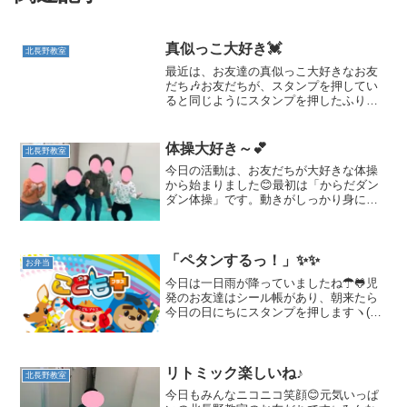
真似っこ大好き💓
北長野教室
最近は、お友達の真似っこ大好きなお友
だち🎶お友だちが、スタンプを押してい
ると同じようにスタンプを押したふり
を・・・・😊お友だちが橋を渡っている
のを見ると「やりたい！」とお友だちの
後をついて行ったり・・・お友だちの真
体操大好き～💕
北長野教室
似をして、車で一緒に遊んで...
今日の活動は、お友だちが大好きな体操
から始まりました😊最初は「からだダン
ダン体操」です。動きがしっかり身につ
いていますよ👏お友だちと一緒に楽しそ
うですね😊男の子のお気に入り体操は
「昆虫太極拳」です。お友だちと顔を見
合わせニコニコしながら踊っ...
「ペタンするっ！」✨✨
お弁当
今日は一日雨が降っていましたね☂🐸児
発のお友達はシール帳があり、朝来たら
今日の日にちにスタンプを押しますヽ(✿ﾟ
▽ﾟ)ノスタッフが「先熱計る？シール帳
にする？」と聞くと、「ペタンする
っ！」と言い方がとっても可愛いお友達
でした💗児発のお友達と...
リトミック楽しいね♪
北長野教室
今日もみんなニコニコ笑顔😊元気いっぱ