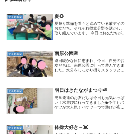
夏🌻
北長野教室
夏祭り準備を着々と進めている放デイの
お友だち。それぞれ得意分野を活かし、
取り組んでいます。 今日はお友だちが作
ったチケットをじゃばらに折りました。
「え～じゃばらってどうやるの？」と言
っていたお友だちもコツを掴むと、「や
ま、たに・・・」ととて...
南原公園🌸
北長野教室
連日暖かな日に恵まれ、今日、自発のお
友だちは、南原公園に行って遊んできま
した。水分をしっかり摂りスタッフとグ
ータッチをして・・さあ、好きな遊びに
ＧＯ！です😊バイクとカメさんの固定遊
具を漕ぐお友だち！腕の力がつき、漕ぎ
方がとても力強くなりまし...
明日はきたながまつり🍉
北長野教室
児童発達のお友だちは今日も元気いっぱ
い！水遊びに行ってきました⛲今年もバ
ケツが大人気！バケツ一つで遊びが広が
ります。バケツ隊出動！ これで水をかけ
られても平気😊水をかけられるのが楽し
くて楽しくて仕方がないお友だちです🤗
明日もたくさん遊ぼうね...
体操大好き～💓
北長野教室