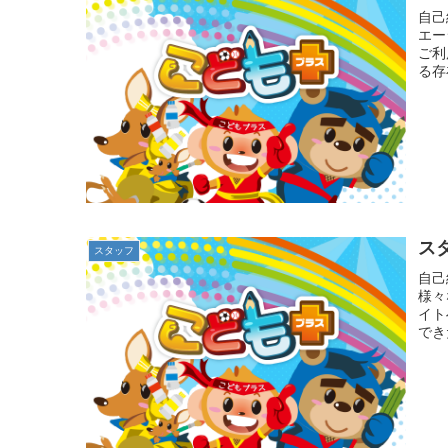
自己
エー
ご利
る存
ス
スタッフ
自己
様々
イト
でき