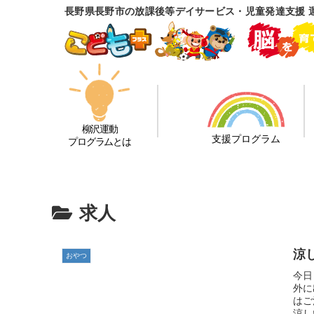
長野県長野市の放課後等デイサービス・児童発達支援 
柳沢運動
支援プログラム
プログラムとは
求人
涼し
おやつ
今日
外に
はご
涼し