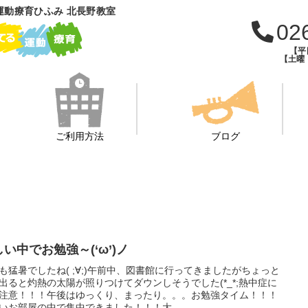
運動療育ひふみ 北長野教室
02
【平日
【土曜・
ご利用方法
ブログ
い中でお勉強～(‘ω’)ノ
も猛暑でしたね( ;∀;)午前中、図書館に行ってきましたがちょっと
出ると灼熱の太陽が照りつけてダウンしそうでした(*_*;熱中症に
注意！！！午後はゆっくり、まったり。。。お勉強タイム！！！
いお部屋の中で集中できました！！！大...