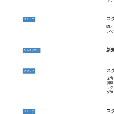
ス
スタッフ
関わ
いで
新
児童発達支援
ス
スタッフ
保育
脳機
ラク
が気
ス
スタッフ