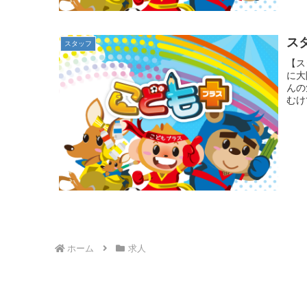
ス
スタッフ
【ス
に大
んの
むけ
ホーム
求人