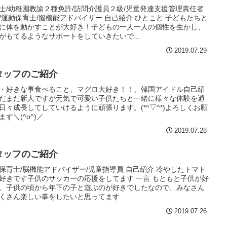
士/幼稚園教諭２種免許/訪問介護員２級/児童発達支援管理責任者
/運動保育士/脳機能アドバイザー 自己紹介 ひとこと 子どもたちと
に体を動かすことが大好き！子どもの一人一人の個性を生かし、
がもてるようなサポートをしていきたいで...
2019.07.29
タッフのご紹介
・好きな事食べること、マグロ大好き！！、韓国アイドル自己紹
だまだ新人ですが元気で可愛い子供たちと一緒に様々な体験を通
日々成長してしていけるように頑張ります。(*^▽^*)よろしくお願
ます＼(^o^)／
2019.07.28
タッフのご紹介
保育士/脳機能アドバイザー/児童指導員 自己紹介 冷やしたトマト
好きです子供のサッカーの応援をしてます 一言 もともと子供が好
、子供の頃から年下の子と遊ぶのが好きでしたなので、みなさん
くさん楽しい事をしたいと思ってます
2019.07.26