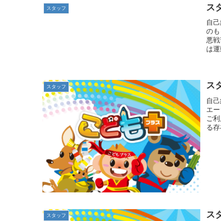
ス
スタッフ
自己
のも
悪戦
は運
ス
スタッフ
自己
エー
ご利
る存
ス
スタッフ