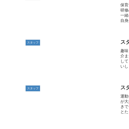
保育
研修
一緒
自身
ス
スタッフ
趣味
介ま
して
いし
ス
スタッフ
運動
が大
きで
とた