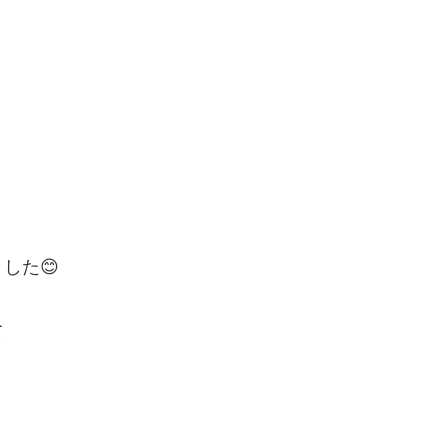
した😊
て