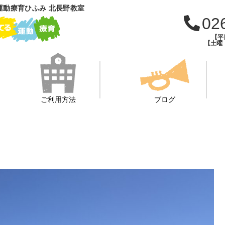
運動療育ひふみ 北長野教室
02
【平日
【土曜・
ご利用方法
ブログ