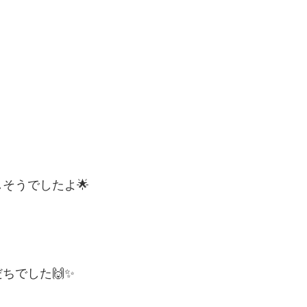
そうでしたよ🌟
ちでした🙌✨