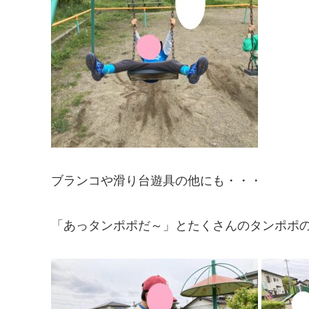
ブランコや滑り台遊具の他にも・・・
「あっタンポポだ～」とたくさんのタンポポ