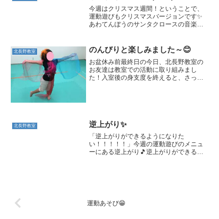
した😊最初は戸惑っていた...
今週はクリスマス週間！ということで、
運動遊びもクリスマスバージョンです✨
あわてんぼうのサンタクロースの音楽を
流してイス取りゲーム（フープ）に挑戦
です！！曲が止まったら、フープのなか
へ！！初めてやるお友だちも周りのお友
のんびりと楽しみました～😊
北長野教室
だちの動きをみて真似っこ...
お盆休み前最終日の今日、北長野教室の
お友達は教室での活動に取り組みまし
た！入室後の身支度を終えると、さっそ
く遊びが始まりました😊 たくさんの色の
スカーフを使って、お姫様のドレスを作
って着てみたりたくさんスカーフを繋げ
てにじいろのロープを作っ...
逆上がり✨
北長野教室
「逆上がりができるようになりた
い！！！！！」今週の運動遊びのメニュ
ーにある逆上がり🎵逆上がりができるよ
うに今日はカップを狙ってキック👣✨ま
ずは、低い位置から！できるようになっ
たら、少しずつカップの位置をあげて足
があがるように。。。。1回目よ...
運動あそび😁