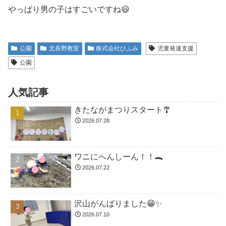
やっぱり男の子はすごいですね😃
公園
北長野教室
株式会社ひふみ
児童発達支援
公園
人気記事
きたながまつりスタート🎐
2026.07.28
ワニにへんしーん！！🐊
2026.07.22
沢山がんばりました😁✨
2026.07.10