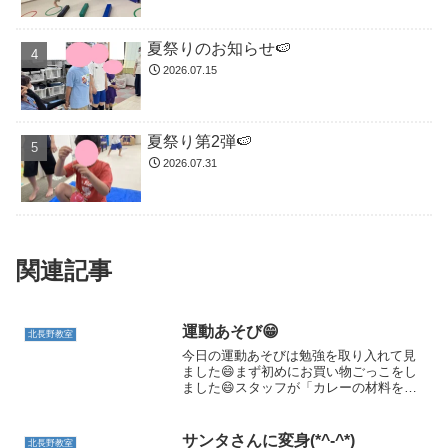
夏祭りのお知らせ🍉
2026.07.15
夏祭り第2弾🍉
2026.07.31
関連記事
運動あそび😁
北長野教室
今日の運動あそびは勉強を取り入れて見
ました😄まず初めにお買い物ごっこをし
ました😄スタッフが「カレーの材料を買
って来て下さい。」などとお願いしそれ
をカゴに入れスタッフに「〇〇円になり
ます。」と言われお金を払う練習をしま
サンタさんに変身(*^-^*)
北長野教室