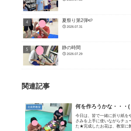
夏祭り第2弾🍉
2026.07.31
静の時間
2026.07.29
関連記事
何を作ろうかな・・・(゜
北長野教室
今日は、皆で一緒に折り紙をや
さみを上手に使いながらチュ
た★完成したお花は、教室に飾