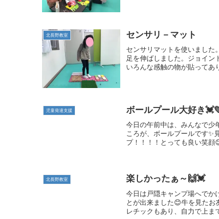
センサリ－マット
北長野教室
センサリマットを使いました
足を伸ばしました。ジョイン
いろんな感触の物が貼ってあり
ボールプール大好き💓💛
児童発達支援
今日の午前中は、みんなで少
ころが、ボールプールです✨
プ！！！！とっても良い笑顔😊
楽しかったぁ～🙌💓
北長野教室
今日は戸隠キャンプ場へでかけ
とが出来ました😊牛を見たお
レチックもあり、自力で上まで