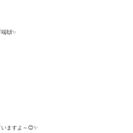
端🙌✨
いますよ～😊✨