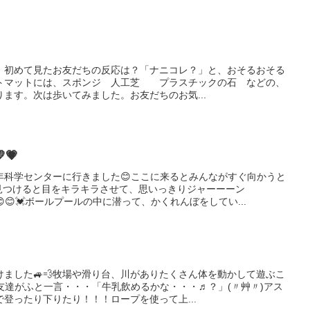
。初めて見たお友だちの反応は？「ナニコレ？」と、おそるおそる
トマットには、スポンジ 人工芝 プラスチックの石 などの、
ます。次は歩いてみました。お友だちのお気...
💗
年科学センターに行きました😊ここに来るとみんながすぐ向かうと
見つけると目をキラキラさせて、思いっきりジャーーーン
😊💓ボールプールの中に潜って、かくれんぼをしてい...
ました🚙💨牧場や滑り台、川がありたくさん体を動かして遊ぶこ
友達がふと一言・・・「牛乳飲めるかな・・・♬？」(〃艸〃)アス
登ったり下りたり！！！ロープを使って上...