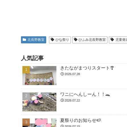
北長野教室
ひな祭り
ひふみ北長野教室
児童発
人気記事
きたながまつりスタート🎐
2026.07.28
ワニにへんしーん！！🐊
2026.07.22
夏祭りのお知らせ🍉
2026.07.15