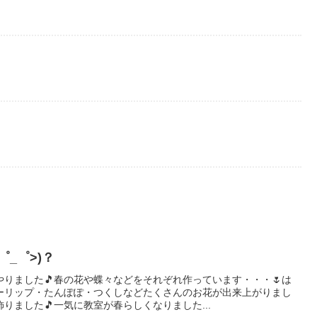
_゜>)？
りました🎵春の花や蝶々などをそれぞれ作っています・・・🌷は
ーリップ・たんぽぽ・つくしなどたくさんのお花が出来上がりまし
りました🎵一気に教室が春らしくなりました...