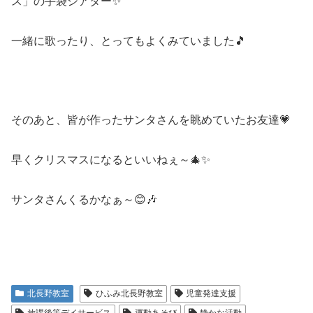
ス」の手袋シアター✨
一緒に歌ったり、とってもよくみていました🎵
そのあと、皆が作ったサンタさんを眺めていたお友達💗
早くクリスマスになるといいねぇ～🎄✨
サンタさんくるかなぁ～😊🎶
北長野教室
ひふみ北長野教室
児童発達支援
放課後等デイサービス
運動あそび
静かな活動