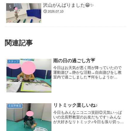
沢山がんばりました😁✨
2026.07.10
関連記事
雨の日の過ごし方☔
スタッフ
今日はお天気が悪く雨が降っていたので
運動遊び→静かな活動→自由遊びをし教
室内で過ごしました☔何をしようか
な・・・？とお部屋の中をみて自分のや
りたいあそびを探したお友だち🤔今日は
座ってできる遊びが人気で『パズル』
『オセロ』『くみくみスロープ』...
リトミック楽しいね♪
北長野教室
今日もみんなニコニコ笑顔😊元気いっぱ
いの北長野教室のお友だちです✨みんな
が大好きなリトミック♪今日も張り切って
体を動かしていたお友だち！数か月前ま