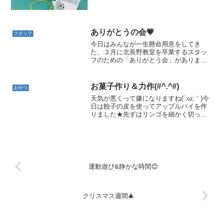
では難しかったアヒル歩き🦆転ばず上手
に歩けるようになりました✨ピアノの曲
に合わせ、自分で動きを...
ありがとうの会💗
スタッフ
今日はみんなが一生懸命用意をしてき
た、３月に北長野教室を卒業するスタッ
フのための「ありがとう会」がありまし
た😊この日のために飾り付けを作った
り、メッセージを書いたり、プレゼント
を作ったり、たくさん頑張った子どもた
お菓子作り＆力作(#^.^#)
おやつ
ちです。教室の真ん中に貼られ...
天気が悪くって嫌になりますね(´;ω;｀)今
日は餃子の皮を使ってアップルパイを作
りました★先ずはリンゴを細かく切って
くれました(^^♪張り切って素敵な笑顔
で、猫ちゃんの手で包丁を持ってとって
も上手でした(#^^#)次は煮たリンゴを餃子
の皮に...
運動遊び&静かな時間😊
クリスマス週間🎄