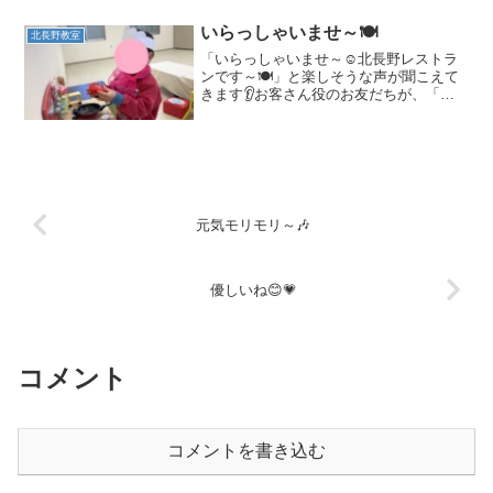
いらっしゃいませ～🍽️
北長野教室
「いらっしゃいませ～☺️北長野レストラ
ンです～🍽️」と楽しそうな声が聞こえて
きます👂お客さん役のお友だちが、「ピ
ザが食べたいです～🍕」と注文をすると
「ピザです🍕どうぞ～✨」と、店員さん
になりきっているお友だち！キッチンで
は「うーーーーーん🤔...
元気モリモリ～🎶
優しいね😊💗
コメント
コメントを書き込む