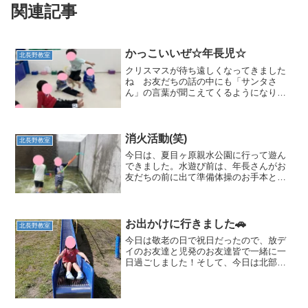
関連記事
かっこいいぜ☆年長児☆
北長野教室
クリスマスが待ち遠しくなってきました
ね お友だちの話の中にも「サンタさ
ん」の言葉が聞こえてくるようになりま
したよ😊😊朝の会では「クリスマスのう
た」をうたい始めました♬年長児は覚え
ているお友だちが多く歌ってくれました
♬つられて年中小児のお友だ...
消火活動(笑)
北長野教室
今日は、夏目ヶ原親水公園に行って遊ん
できました。水遊び前は、年長さんがお
友だちの前に出て準備体操のお手本とな
り体を動かしてくれます。ステキですね
😊今日は、水鉄砲遊びを楽しみました。
みんなで水鉄砲を持つとお友だちは壁に
向かい「消防士さんみたい...
お出かけに行きました🚗
北長野教室
今日は敬老の日で祝日だったので、放デ
イのお友達と児発のお友達皆で一緒に一
日過ごしました！そして、今日は北部レ
クリエーションパークまで車でお出かけ
して遊びました！たくさんあるなかから
そろばんのような遊具を選んだお友達端
から端まで玉を揃えて楽し...