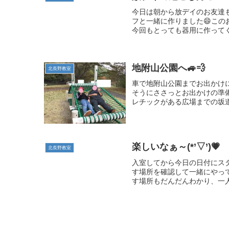
今日は朝から放デイのお友達も
フと一緒に作りました😄この
今回もとっても器用に作ってく
地附山公園へ🚙💨
北長野教室
車で地附山公園までお出かけに
そうにささっとお出かけの準
レチックがある広場までの坂道
楽しいなぁ～(*’▽’)💗
北長野教室
入室してから今日の日付にス
す場所を確認して一緒にやっ
す場所もだんだんわかり、一人