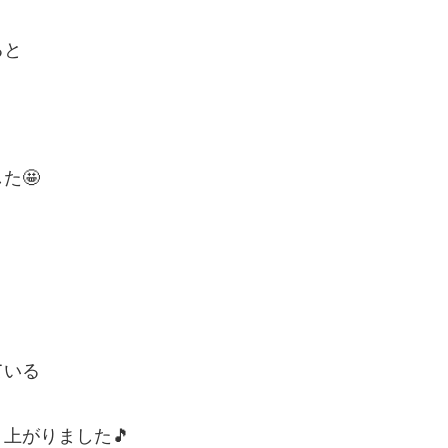
ると
た🤩
ている
上がりました🎵