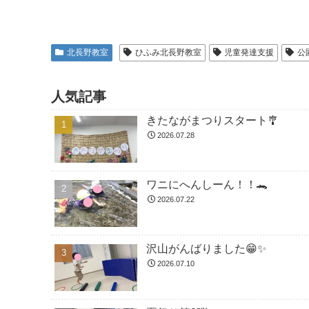
北長野教室
ひふみ北長野教室
児童発達支援
公
人気記事
きたながまつりスタート🎐
2026.07.28
ワニにへんしーん！！🐊
2026.07.22
沢山がんばりました😁✨
2026.07.10