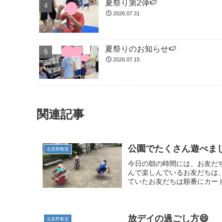
夏祭り第2弾🍉
2026.07.31
夏祭りのお知らせ🍉
2026.07.15
関連記事
公園でたくさん遊べま
北長野教室
今日の朝の時間には、お友だ
んで楽しんでいるお友だちは
ていたお友だちは順番にカード
放デイの過ごし方😄
北長野教室