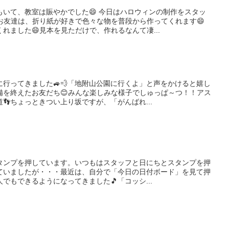
いて、教室は賑やかでした😄 今日はハロウィンの制作をスタッ
お友達は、折り紙が好きで色々な物を普段から作ってくれます😄
れました😄見本を見ただけで、作れるなんて凄...
行ってきました🚙💨「地附山公園に行くよ」と声をかけると嬉し
備を終えたお友だち😊みんな楽しみな様子でしゅっぱ～つ！！アス
👣ちょっときつい上り坂ですが、「がんばれ...
タンプを押しています。いつもはスタッフと日にちとスタンプを押
ていましたが・・・最近は、自分で「今日の日付ボード」を見て押
でもできるようになってきました🎵「コッシ...