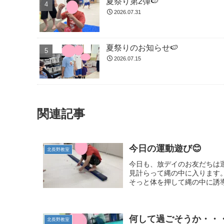
夏祭り第2弾🍉
2026.07.31
夏祭りのお知らせ🍉
2026.07.15
関連記事
今日の運動遊び😊
北長野教室
今日も、放デイのお友だちは
見計らって縄の中に入ります
そっと体を押して縄の中に誘導
何して過ごそうか・・・
北長野教室