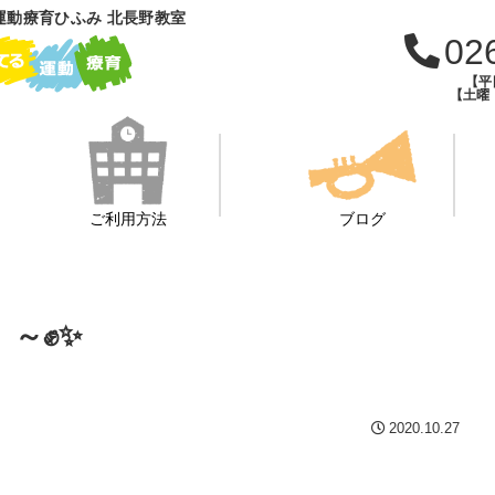
運動療育ひふみ 北長野教室
02
【平日
【土曜・
ご利用方法
ブログ
）～✊✨
2020.10.27