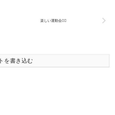
楽しい運動会🏳‍🌈
トを書き込む