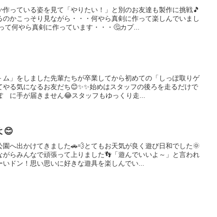
か作っている姿を見て「やりたい！」と別のお友達も製作に挑戦🎵
るのかこっそり見ながら・・・何やら真剣に作って楽しんでいまし
って何やら真剣に作っています・・・🤔カプ...
－ム」をしました先輩たちが卒業してから初めての「しっぽ取りゲ
てやる気になるお友だち😊✨✨始めはスタッフの後ろを走るだけで
 に手が届きません😂スタッフもゆっくり走...
😊
園へ出かけてきました🚗💨とてもお天気が良く遊び日和でした🌞
ながらみんなで頑張って上りました👣「遊んでいいよ～」と言われ
いドン！思い思いに好きな遊具を楽しんでい...