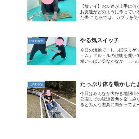
【放デイ】お友達が上手に何
お友達がどのように作ってい
た🌟 こちらでは、カプラを使
やる気スイッチ
北長野教室
今日の活動で「しっぽ取りゲ
－ム」🚩ル－ルの説明を聞い
精いっぱい💦なかなか しっぽ
たっぷり体を動かしたよ
北長野教室
今日はみんなが大好き地附山公
公園までの坂道景色を楽しみ
るとみんな遊具に向かってよー