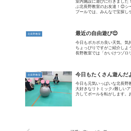
室内施設に遊びに行きました
ぶ北長野教室のお友達！😊シ
プールでは、みんなで宝探しゲ
最近の自由遊び😊
北長野教室
今日もポカポカ良い天気、気
ちょっぴりですがご紹介しよ
長野教室では「かいけつゾロリ
今日もたくさん遊んだ
北長野教室
今日も元気いっぱいな北長野
大好きなリトミック♪難しいア
力してボールを転がします。お