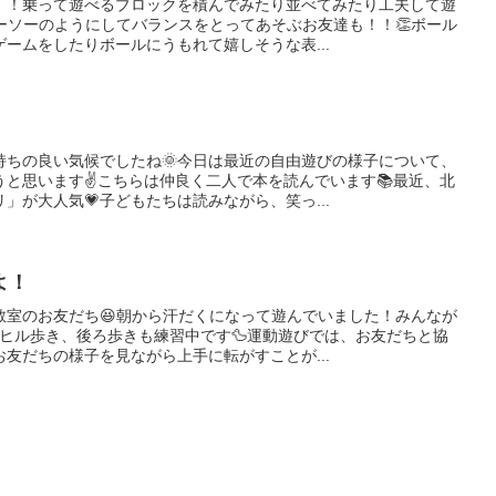
！！乗って遊べるブロックを積んでみたり並べてみたり工夫して遊
ーソーのようにしてバランスをとってあそぶお友達も！！👏ボール
ームをしたりボールにうもれて嬉しそうな表...
持ちの良い気候でしたね🌞今日は最近の自由遊びの様子について、
うと思います✌こちらは仲良く二人で本を読んでいます📚最近、北
」が大人気💗子どもたちは読みながら、笑っ...
よ！
教室のお友だち😆朝から汗だくになって遊んでいました！みんなが
ヒル歩き、後ろ歩きも練習中です🦆運動遊びでは、お友だちと協
友だちの様子を見ながら上手に転がすことが...