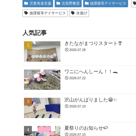
児童発達支援
北長野教室
放課後等デイサービス
放課後等デイサービス
水遊び
人気記事
きたながまつりスタート🎐
2026.07.28
ワニにへんしーん！！🐊
2026.07.22
沢山がんばりました😁✨
2026.07.10
夏祭りのお知らせ🍉
2026.07.15