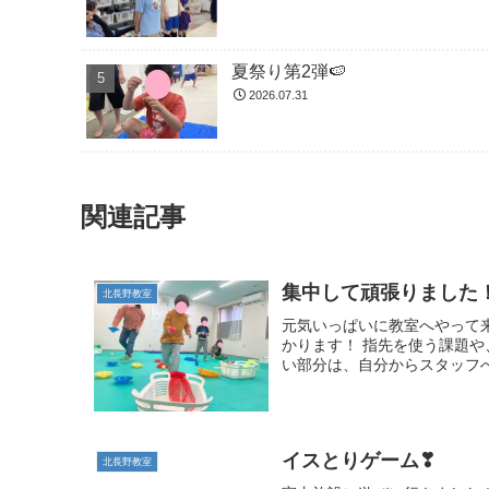
夏祭り第2弾🍉
2026.07.31
関連記事
集中して頑張りました
北長野教室
元気いっぱいに教室へやって
かります！ 指先を使う課題
い部分は、自分からスタッフへ
イスとりゲーム❣
北長野教室