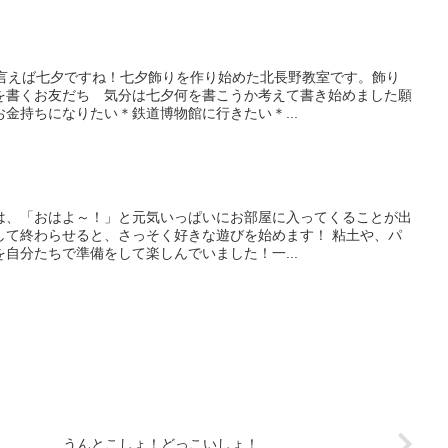
と言えば七夕ですね！七夕飾りを作り始めた北長野教室です。飾り
を書くお友だち 気分は七夕何を書こうか考えて書き始めました願
金持ちになりたい＊鉄道博物館に行きたい＊...
は、「おはよ～！」と元気いっぱいにお部屋に入ってくることが出
して終わらせると、さっそく好きな遊びを始めます！ 粘土や、パ
自分たちで準備をして楽しんでいました！一...
うんとこしょ！どっこいしょ！