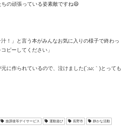
たちの頑張っている姿素敵ですね😄
そ汁！」と言う本がみんなお気に入りの様子で終わっ
をコピーしてください」
元に作られているので、泣けました(´;ω;｀)とっても
放課後等デイサービス
運動遊び
長野市
静かな活動