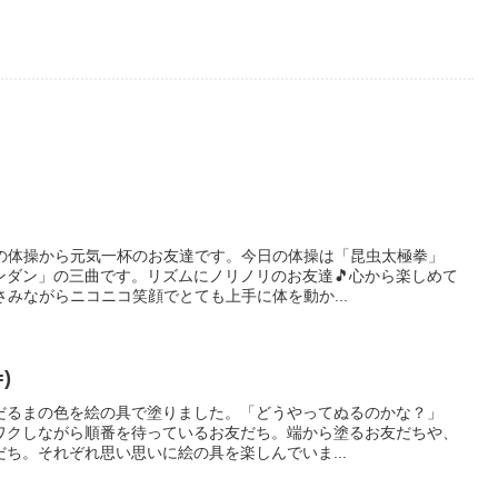
朝の体操から元気一杯のお友達です。今日の体操は「昆虫太極拳」
ンダン」の三曲です。リズムにノリノリのお友達🎵心から楽しめて
さみながらニコニコ笑顔でとても上手に体を動か...
)
だるまの色を絵の具で塗りました。「どうやってぬるのかな？」
ワクしながら順番を待っているお友だち。端から塗るお友だちや、
だち。それぞれ思い思いに絵の具を楽しんでいま...