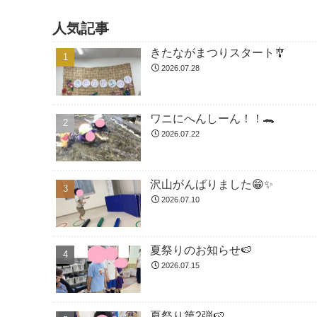
人気記事
きたながまつりスタート🎐
2026.07.28
ワニにへんしーん！！🐊
2026.07.22
沢山がんばりました😁✨
2026.07.10
夏祭りのお知らせ🍉
2026.07.15
夏祭り第2弾🍉