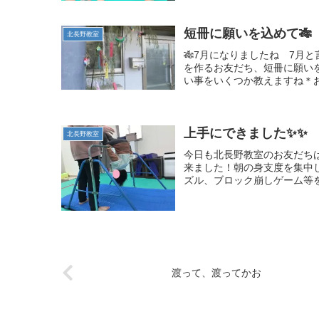
短冊に願いを込めて🎋
北長野教室
🎋7月になりましたね 7月
を作るお友だち、短冊に願い
い事をいくつか教えますね＊お
上手にできました✨✨
北長野教室
今日も北長野教室のお友だち
来ました！朝の身支度を集中
ズル、ブロック崩しゲーム等を
渡って、渡ってかお