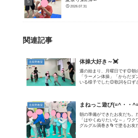
2026.07.31
関連記事
体操大好き～💓
北長野教室
週の始まり、月曜日です😊
「ラーメン体操」「からだダ
いる様子でした😊歌詞を口ず
まねっこ遊び(=^・・^=
北長野教室
朝の準備ができたお友だち。
「はやくぬりたいな～」ワク
グルグル渦巻き🌀で塗るお友