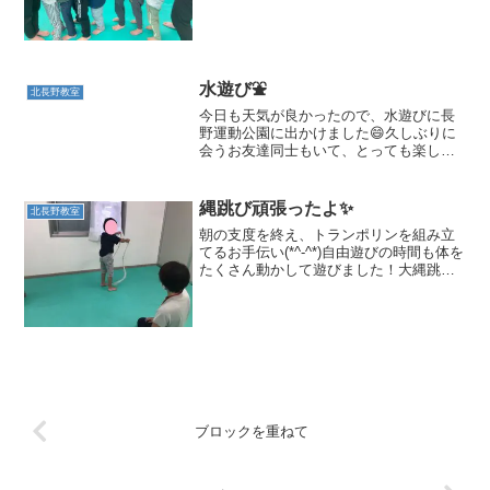
クワクしながら順番を待っているお友だ
ち。端から塗るお友だちや、グルグル渦
巻き🌀で塗るお友だち。それぞれ思い思
いに絵の具を楽しんでいま...
水遊び⛲
北長野教室
今日も天気が良かったので、水遊びに長
野運動公園に出かけました😄久しぶりに
会うお友達同士もいて、とっても楽しそ
うでした😄水鉄砲とバケツを持って戦闘
準備万端でいつでも水を掛けられる感じ
で、とってもニヤニヤしていました😄そ
縄跳び頑張ったよ✨
北長野教室
の顔がとっても可愛かった...
朝の支度を終え、トランポリンを組み立
てるお手伝い(*^-^*)自由遊びの時間も体を
たくさん動かして遊びました！大縄跳び
に挑戦しました！最初は縄を飛び越える
ことに、一生懸命だったお友だちでした
が、何度も跳んでいるうちに、コツをつ
かみ上手に跳べ...
ブロックを重ねて