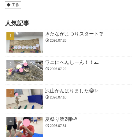
工作
人気記事
きたながまつりスタート🎐
2026.07.28
ワニにへんしーん！！🐊
2026.07.22
沢山がんばりました😁✨
2026.07.10
夏祭り第2弾🍉
2026.07.31