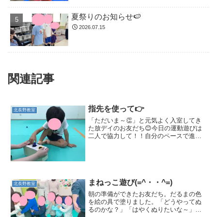
夏祭りのお知らせ🍉
2026.07.15
関連記事
指先を使って👉
北長野教室
「ただいま～👏」と元気よく入室してき
た放デイのお友だち😊今日の運動遊びは
二人で協力して！！自分のペースで進む
だけではなくお友だちのことも考えなく
てはなりません。しかもゴールするまで
にはいくつもの障害物が⚡⚡放デイのお友
だちは相手のことも考え...
まねっこ遊び(=^・・^=)
北長野教室
朝の準備ができたお友だち。だるまの色
を絵の具で塗りました。「どうやってぬ
るのかな？」「はやくぬりたいな～」ワ