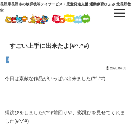
長野県長野市の放課後等デイサービス・児童発達支援 運動療育ひふみ 北長野教
室
すごい上手に出来たよ(#^.^#)
北長野教室
2020.04.03
今日は素敵な作品がいっぱい出来ました(#^.^#)
縄跳びをしました!(^^)!前回りや、彩跳びを見せてくれま
した(#^.^#)