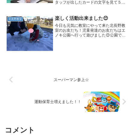
タッフが出したカードの文字を見て５０
音の中から探します👀カードと５０音の
ボードを見比べて間違えない様に言葉を
選んでいきます。カードと同じ言葉をつ
楽しく活動出来ました😊
北長野教室
くれたお友だちは「やった...
今日も元気に教室にやって来た北長野教
室のお友だち！児童発達のお友だちはエ
ノキ公園へ行って遊びました😊公園で
は、広い園内を思い切り走ったりすべり
台もお友だちやスタッフと一緒に順番に
滑って楽しみました✨公園では、遊具以
外にも雪を見つけたお友だち...
スーパーマン参上☆
運動保育士増えました！！
コメント