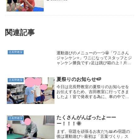
関連記事
運動遊びのメニューの一つ🤩「ワニさん
北長野教室
ジャンケン⭐」ワニになってスタッフとジ
ャンケン勝負です♪足は跳び箱の上！片手
で体を支えながら・・・・これがなかな
か難しい・・・！！「さいしょはグ
ー・・・・✊ジャンケン・・・・」 「ポ
夏祭りのお知らせ🍉
北長野教室
ン✊✌✋😲！」結果は・...
今日は北長野教室の夏祭りのお知らせを
お伝えするため、吉田教室に行ってきま
したよ！皆で発表する為に、車の中でも
一生懸命セリフを練習している姿があり
ました👏到着すると少し緊張気味のお友
だちでしたが・・吉田教室のお友だちの
前に立つと、しっかり背筋...
たくさんがんばったよーー
北長野教室
ー！！！🌞
まず、宿題を頑張るお友だち📖✍宿題の
後は運動遊び✨最初は「言葉づくり」ス