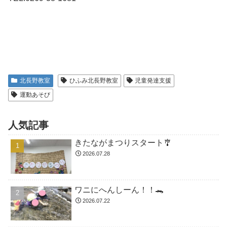
北長野教室
ひふみ北長野教室
児童発達支援
運動あそび
人気記事
きたながまつりスタート🎐
2026.07.28
ワニにへんしーん！！🐊
2026.07.22