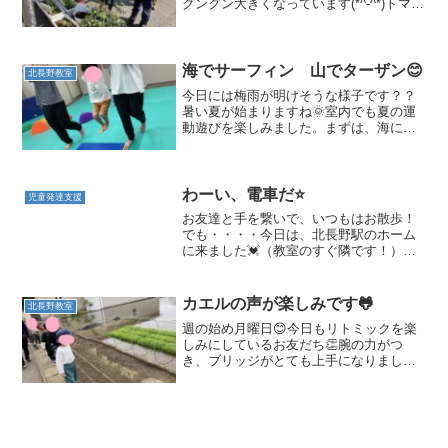
グングン大きくなっています(*^-^*)トマト
の実がなり、花につぼみがつき、どんど
ん変化している様子にお友だちもワクワ
クしながら水くれを楽しんでいます。運
動遊びも頑張り...
海でサーフィン 山でターザン😊
北長野教室
今日には梅雨が明けそうな様子です？？
暑い夏が始まりますね🌞室内でも夏の運
動遊びを楽しみました。まずは、海に行
ってマットサーフィンです！スタッフが
引っ張るマットの上に乗り、両手を広げ
サーフィンです😊スタッフがグルグル回
り移動しても、しっかりと...
わーい、電車だ⭐
児童発達支援
お友達と手を繋いで、いつもはお散歩！
でも・・・・今日は、北長野駅のホーム
に来ました💓（教室のすぐ隣です！）こ
れから、何をするかって？(#^.^#)そ
う！！『児童発達のお友達、電車に乗り
ます！！！』いつもは、お散歩で見てい
カエルの声が楽しみです🐸
北長野教室
るだけなので、もうう...
週の始め月曜日😊今日もリトミックを楽
しみにしているお友だち👏腕の力がつ
き、ブリッジがとても上手になりました
よ✨しっかり体を腕だけで上手に支えて
いますね👏✨毎日の積み重ねで、カッコ
良く出来るようになり自信にもつながっ
ています！運動遊びではプー...