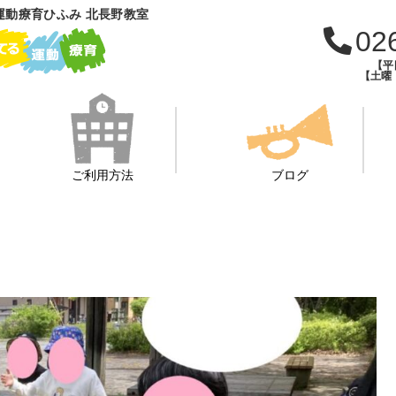
運動療育ひふみ 北長野教室
02
【平日
【土曜・
ご利用方法
ブログ