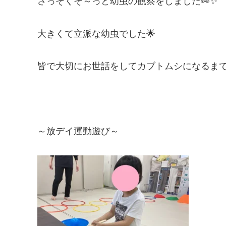
さっそくそ～っと幼虫の観察をしました👀✨
大きくて立派な幼虫でした🌟
皆で大切にお世話をしてカブトムシになるまで観
～放デイ運動遊び～