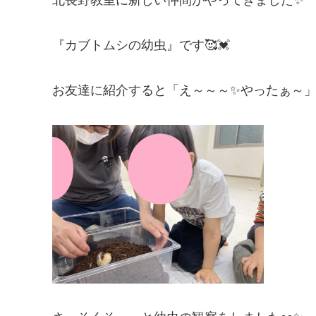
『カブトムシの幼虫』です🥰💓
お友達に紹介すると「え～～～✨やったぁ～」