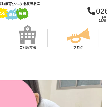
運動療育ひふみ 北長野教室
02
【平日
【土曜・
ご利用方法
ブログ