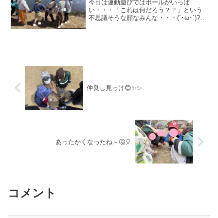
今日は運動遊びではボールがいっぱ
い・・・「これは何だろう？？」という
不思議そうな顔なみんな・・・(´･ω･`)?ス
タッフの持っている筒の中にボールをい
れていくお手本を見たお友だちたちは、
「おおおおおーーーー！！！すごーーい
👏」とみんなで拍手...
仲良し見っけ😊✨✨
あったかくなったね～🤔🎈
コメント