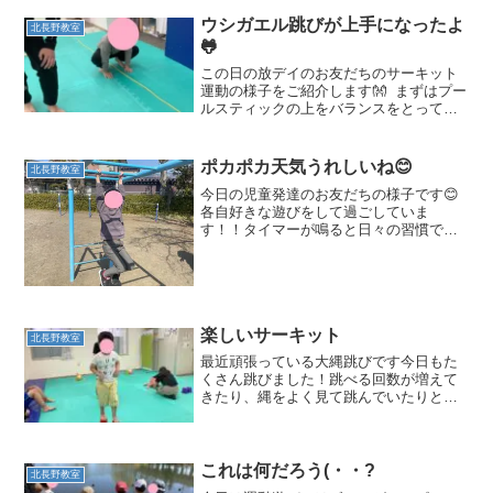
ウシガエル跳びが上手になったよ
北長野教室
🐸
この日の放デイのお友だちのサーキット
運動の様子をご紹介します👐 まずはプー
ルスティックの上をバランスをとって歩
きます👣足の裏の感覚を刺激したり、体
幹を使ってバランス力を鍛えていきます
手を広げて上手にバランスをとれまし
ポカポカ天気うれしいね😊
北長野教室
た！ 二種目めはバラン...
今日の児童発達のお友だちの様子です😊
各自好きな遊びをして過ごしていま
す！！タイマーが鳴ると日々の習慣で声
がけをしなくても片付けが出来るかっこ
いいお友だちです✨ お片付けをかっこよ
く行った後はとってもいいお天気だった
のでポカポカな気温の中【北...
楽しいサーキット
北長野教室
最近頑張っている大縄跳びです今日もた
くさん跳びました！跳べる回数が増えて
きたり、縄をよく見て跳んでいたりと成
長を感じます😊運動遊びのサーキットの
様子ですまずはボールをコーンにのせて
運びます。ボールを落とさないように慎
重に...! 次は数字と...
これは何だろう(・・?
北長野教室