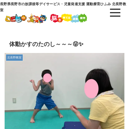
長野県長野市の放課後等デイサービス・児童発達支援 運動療育ひふみ 北長野教
室
体動かすのたのし～～～😝✨
北長野教室