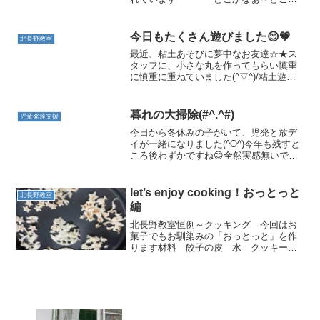
なぁ～？？」頑張って探していま
す・・・あれ・・・？オラフの口の
中・・・😊💗「みつけた～🙌」と満面の
今日もたくさん遊びました😊💗
北長野教室
笑みのお友達♬嬉しくてガッツポーズ...
最近、粘土あそびに夢中なお友達☆★ス
タッフに、小さな丸を作ってもらい慎重
に慎重に重ねていました(^▽^)/粘土遊び
で、指先も強化！！！自分でもコロコロ
上手に丸を作れるかな？お友達が、粘土
遊びをしている所を見て別のお友達も真
暮れの大掃除(#^.^#)
児童発達支援
似っこ♬小さな手で...
今日から冬休みの子がいて、児発と放デ
イが一緒になりました(^O^)今年も残すと
ころ後わずかですね😊全然実感無いです
(笑)皆で大掃除をしました(^^♪普段使って
いるおもちゃをアルコールで拭いてくれ
ました😊毎日使っていると結構汚れます
let’s enjoy cooking！おっとっと
北長野教室
よね(^^...
編
北長野教室恒例～クッキング 今回はお
菓子でもお馴染みの「おっとっと」を作
ります材料 餃子の皮 水 クッキー
型 ホットプレ－ト 塩作り方1．餃子の
皮2枚にまんべんなく水をつけます２．１
の皮を型で抜きます ★ 🐟 の型を用
意しましたよ😊3．型抜...