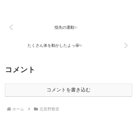
手と左手に、ピンクや赤の絵の具をぺた
ぺたとスタッフと一緒に紙にぺたんとく
っつけて『手形アート』の完成です！！
最近手に絵の具を塗って...
指先の運動✨
たくさん体を動かしたよっ🤩✨
コメント
コメントを書き込む
ホーム
北長野教室