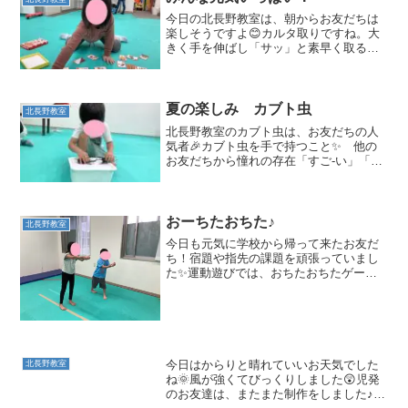
今日の北長野教室は、朝からお友だちは
楽しそうですよ😊カルタ取りですね。大
きく手を伸ばし「サッ」と素早く取るこ
とができるお友だち！時には、かるたを
目がけて体ごと移動😊まさにスポーツを
しているかの様です（笑）気持ちも強
く、格好良い姿です。読み手...
夏の楽しみ カブト虫
北長野教室
北長野教室のカブト虫は、お友だちの人
気者🎉カブト虫を手で持つこと✨ 他の
お友だちから憧れの存在「すご-い」「か
っこい-」お友だちの歓喜の声怖くて触れ
ないお友だちの心にも響き、指一本を出
して触ってみようというお友だちが現れ
ましたよ😊触れた‼ ...
おーちたおちた♪
北長野教室
今日も元気に学校から帰って来たお友だ
ち！宿題や指先の課題を頑張っていまし
た✨運動遊びでは、おちたおちたゲーム
をしました♪「おーちたおちた、なーにが
おちた♪」「りんご」「石」「おばけ～」
いろいろな言葉に合わせ、楽しんで参加
していました😄クモ歩...
今日はからりと晴れていいお天気でした
北長野教室
ね🌞風が強くてびっくりしました😲児発
のお友達は、またまた制作をしました♪右