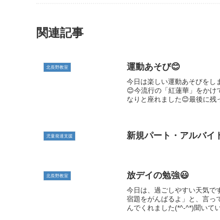
関連記事
運動あそび😊
北長野教室
今日は楽しい運動あそびをし
😊今流行の「紅蓮華」をかけ
なりと座れました😊最後に残っ
新規パート・アルバイ
児童発達支援
放デイの勉強😃
北長野教室
今日は、過ごしやすい天気ですね
宿題をがんばるよ」と、言って
んでくれました(*^-^*)聞いて