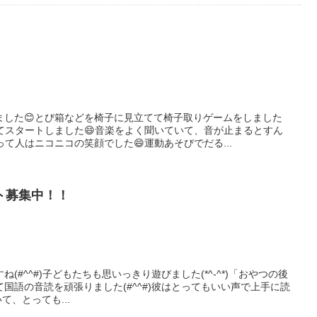
ました😊とび箱などを椅子に見立てて椅子取りゲームをしました
てスタートしました😄音楽をよく聞いていて、音が止まるとすん
て人はニコニコの笑顔でした😄運動あそびでだる...
ト募集中！！
(#^^#)子どもたちも思いっきり遊びました(*^-^*)「おやつの後
国語の音読を頑張りました(#^^#)彼はとってもいい声で上手に読
いて、とっても...