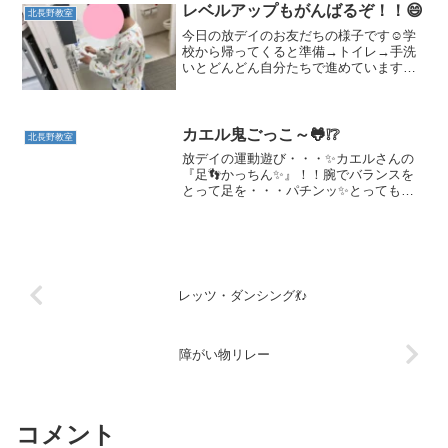
車博士です😊なので、キャタピラーも大
レベルアップもがんばるぞ！！😄
北長野教室
喜びでした😊笑顔...
今日の放デイのお友だちの様子です☺️学
校から帰ってくると準備→トイレ→手洗
いとどんどん自分たちで進めています✨
手洗いまでの流れが終わるとそれぞれ課
題に取り組みます！ぬりえなども行いま
すが「はみ出さないように！」「ていね
いに！」などレベルアッ...
カエル鬼ごっこ～🐸❕❔
北長野教室
放デイの運動遊び・・・✨カエルさんの
『足👣かっちん✨』！！腕でバランスを
とって足を・・・パチンッ✨とっても上
手にできていてびっくり👀しました★両
手つき飛び越しも、最初は「難しそ
う・・・できるかな？」と心配そうだっ
たお友達・・・スタッフにコツ...
レッツ・ダンシング💃♪
障がい物リレー
コメント