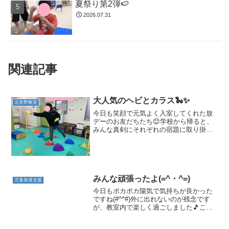
夏祭り第2弾🍉
2026.07.31
関連記事
大人気のヘビとカラス🐍✨
北長野教室
今日も笑顔で元気よく入室してくれた放
デーのお友だちたち😊学校から帰ると、
みんな真剣にそれぞれの宿題に取り掛か
ります📒こちらのお友だちは、電卓を使
って消費税の計算をしています！難しい
計算も一生懸命に解きました！これでお
買い物もバッチリできます...
みんな頑張ったよ(=^・^=)
児童発達支援
今日もポカポカ陽気で気持ちが良かった
ですね(#^^#)外に出れないのが残念です
が、教室内で楽しく過ごしました🎵この
お友達は動く車がとっても詳しく、「あ
れなーに❔」と聞くと何でも答えてくれる