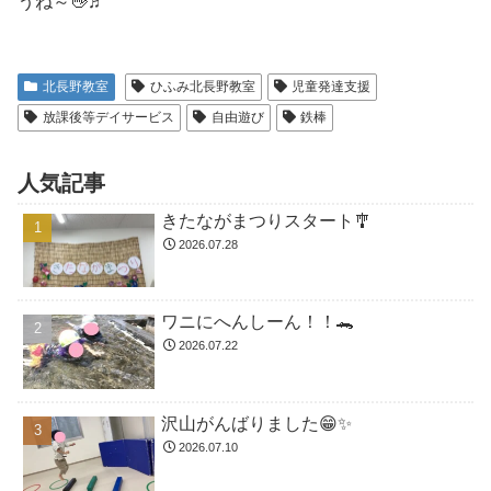
うね～👋♬
北長野教室
ひふみ北長野教室
児童発達支援
放課後等デイサービス
自由遊び
鉄棒
人気記事
きたながまつりスタート🎐
2026.07.28
ワニにへんしーん！！🐊
2026.07.22
沢山がんばりました😁✨
2026.07.10