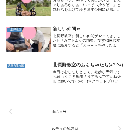
お散歩バッグを持ってお出かけ😊「どん
ぐりあるかなあ いっぱい拾うぞ 」と
気持ちを上げて歩きます公園に到着。早
速、どんぐりの木の下で どんぐりを拾
うお友だち😊木の下には、沢山の どん
ぐり ドングリ ドングリお散歩バッグ
にどんどん入る どんぐり...
新しい仲間✨
北長野教室
北長野教室に新しい仲間がやってきまし
た✨『カブトムシの幼虫』です🥰💓お友
達に紹介すると「え～～～✨やったぁ
～」と大喜びでした🌟さっそくそ～っと
幼虫の観察をしました👀✨大きくて立派
な幼虫でした🌟皆で大切にお世話をして
カブトムシになるまで観察し...
北長野教室のおもちゃたち(#^.^#)
児童発達支援
今日はむしむしとして、微妙な天気です
ね😅もうじき梅雨入りするんですかね💦
雨は嫌いです(´;ω;｀)マグネットブロック
で三角をいっぱい作って上に積み上げて
いました😊スタッフも手伝いながらとっ
ても上手に積み上げられていました😊こ
のおもちゃは色々...
雨の日🐸
放デイの勉強😃