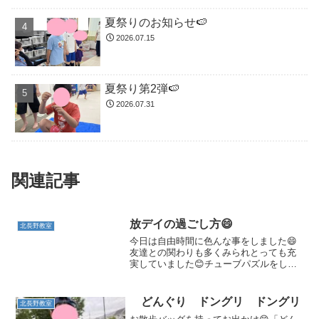
夏祭りのお知らせ🍉
2026.07.15
夏祭り第2弾🍉
2026.07.31
関連記事
放デイの過ごし方😄
北長野教室
今日は自由時間に色んな事をしました😄
友達との関わりも多くみられとっても充
実していました😊チューブパズルをして
います😄完成図を見ただけでロケットを
作ってくれました😄色まで忠実に作って
いて完成度の高さにスタッフはびっくり
どんぐり ドングリ ドングリ
北長野教室
でした😃さすがです😁怪盗...