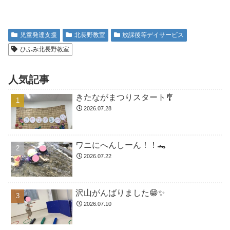
児童発達支援
北長野教室
放課後等デイサービス
ひふみ北長野教室
人気記事
きたながまつりスタート🎐
2026.07.28
ワニにへんしーん！！🐊
2026.07.22
沢山がんばりました😁✨
2026.07.10