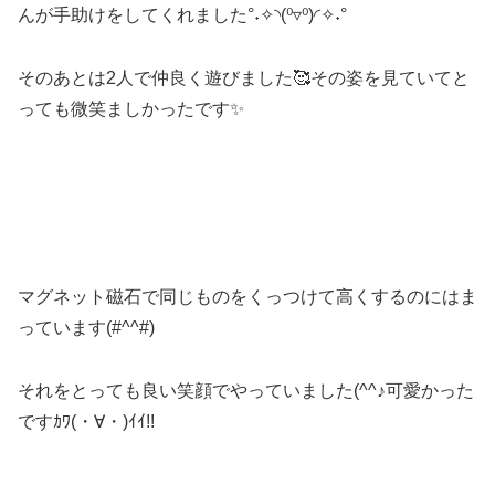
んが手助けをしてくれました°˖✧◝(⁰▿⁰)◜✧˖°
そのあとは2人で仲良く遊びました🥰その姿を見ていてと
っても微笑ましかったです✨
マグネット磁石で同じものをくっつけて高くするのにはま
っています(#^^#)
それをとっても良い笑顔でやっていました(^^♪可愛かった
ですｶﾜ(・∀・)ｲｲ!!