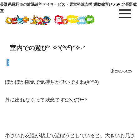
長野県長野市の放課後等デイサービス・児童発達支援 運動療育ひふみ 北長野教
室
室内での遊び°˖✧◝(⁰▿⁰)◜✧˖°
児童発達支援
2020.04.25
ぽかぽか陽気で気持ちが良いですね(#^^#)
外に出れなくって残念ですΩ＼ζ°)ﾁｰﾝ
小さいお友達が粘土で遊ぼうとしていると、大きいお兄さ