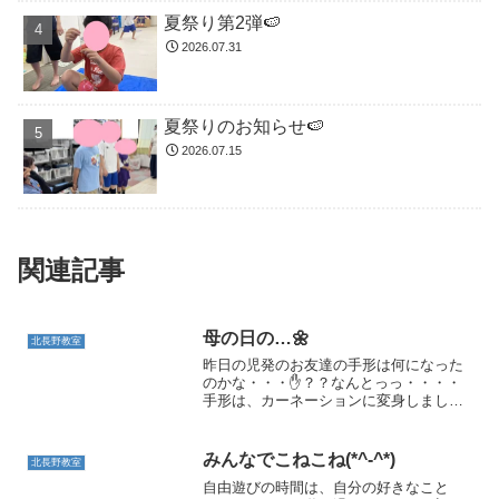
夏祭り第2弾🍉
2026.07.31
夏祭りのお知らせ🍉
2026.07.15
関連記事
母の日の…🌼
北長野教室
昨日の児発のお友達の手形は何になった
のかな・・・✋？？なんとっっ・・・・
手形は、カーネーションに変身しまし
た・・・♬そして、母の日のプレゼント
ができあがりました★お迎えに来てくれ
たお母さんに「はい！どうぞ✨」
みんなでこねこね(*^-^*)
北長野教室
と・・・💗💗喜んでくれたかな・・...
自由遊びの時間は、自分の好きなこと