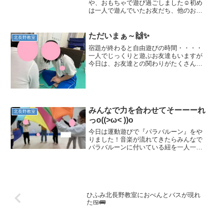
や、おもちゃで遊び過ごしました☺初め
は一人で遊んでいたお友だち、他のお友
だちが近づき遊びたそうにしていると
「いいよ！！！」と一緒に遊ぶことに(*^-
^*)「こっち使ってね～」とおもちゃを分
ただいまぁ～🙌✨
北長野教室
けてあげるお友だち...
宿題が終わると自由遊びの時間・・・・
一人でじっくりと遊ぶお友達もいますが
今日は、お友達との関わりがたくさんの
日でした❤仲良しのお友達と楽しそうに
お話をしたりお兄さんと一緒にキャッチ
ボールをして遊んだりたくさん楽しんで
いました🎵運動遊びでは、...
みんなで力を合わせてそーーーれ
北長野教室
っo((>ω< ))o
今日は運動遊びで『パラバルーン』をや
りました！音楽が流れてきたらみんなで
パラバルーンに付いている紐を一人一つ
持って始めます(^^♪クルクル回って真ん
中に寄ったり大きく開いたり・・・みん
なでタイミングを合わせていきま
す・・・最後はみんなで「そ...
ひふみ北長野教室におべんとバスが現れ
た🍱🚌