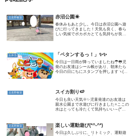
赤沼公園☀
北長野教室
春休みもあと少し。今日は赤沼公園へ遊
びに行ってきました！天気も良く、春ら
しい気候でポカポカとても気持ちが良い
１日でした(^^♪ 上ったり下りたり何度も
アスレチックを楽しんでいました。中で
もお気に入りの遊具です↓遊具に掴まり、
グルグル回りなが...
「ペタンするっ！」✨✨
お弁当
今日は一日雨が降っていましたね☂🐸児
発のお友達はシール帳があり、朝来たら
今日の日にちにスタンプを押しますヽ(✿ﾟ
▽ﾟ)ノスタッフが「先熱計る？シール帳
にする？」と聞くと、「ペタンする
っ！」と言い方がとっても可愛いお友達
でした💗児発のお友達と...
スイカ割り🍉
北長野教室
今日も良い天気🌞✨児童発達のお友達は
親水公園まで水遊びに行きました⭐ここの
水はとっても冷たくて気持ちいい～(*'▽')
💗さっそくスタッフに水を掛けてもらい
楽しそうなお友達！頭や顔に水がかかっ
てもへっちゃらです👏スタッフの真似っ
楽しい運動遊び(*^-^*)
北長野教室
こをして水をか...
今日は久しぶりに、リトミック、運動遊