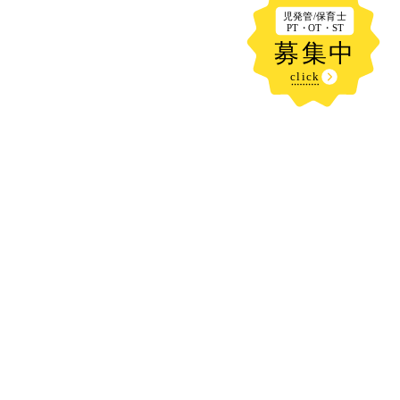
新着記事
今日も、、、、水遊び⛲だぁ～🙌✨