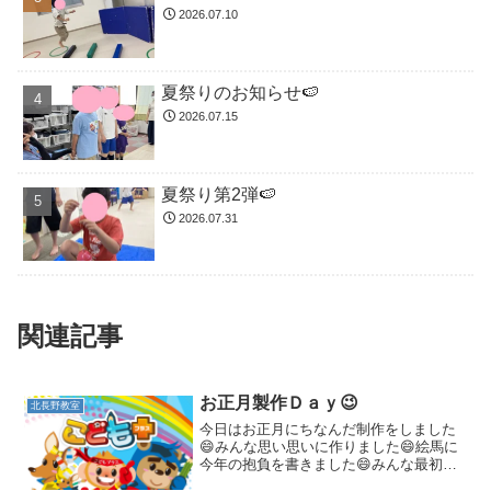
2026.07.10
夏祭りのお知らせ🍉
2026.07.15
夏祭り第2弾🍉
2026.07.31
関連記事
お正月製作Ｄａｙ😉
北長野教室
今日はお正月にちなんだ制作をしました
😄みんな思い思いに作りました😄絵馬に
今年の抱負を書きました😄みんな最初は
「何にしようかなー？」と悩んでいまし