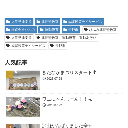
児童発達支援
北長野教室
放課後等デイサービス
株式会社ひふみ
運動療育
長野市
ひふみ北長野教室
児童発達支援
北長野教室、運動療育、運動あそび
放課後等デイサービス
長野市
人気記事
きたながまつりスタート🎐
2026.07.28
ワニにへんしーん！！🐊
2026.07.22
沢山がんばりました😁✨