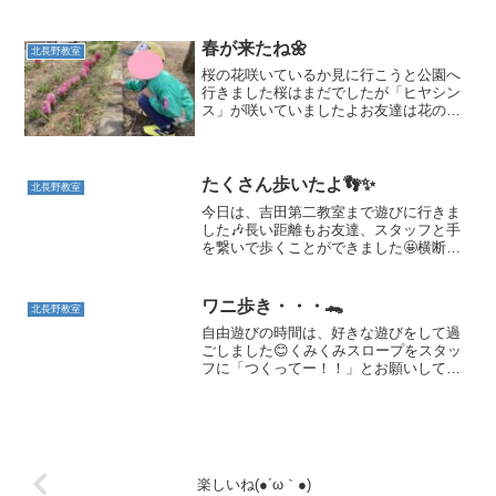
たが、「お餅をたくさん食べたいです❕」
など可愛らしい内容から「九九を頑張り
たいです❕」などの他に...
春が来たね🌼
北長野教室
桜の花咲いているか見に行こうと公園へ
行きました桜はまだでしたが「ヒヤシン
ス」が咲いていましたよお友達は花の香
りに引き寄せられてお花の観察が始まり
ました花壇の花だから見るだけよと伝え
ると、約束を守りお花の観察もう少しし
たら花壇が花いっぱいにな...
たくさん歩いたよ👣✨
北長野教室
今日は、吉田第二教室まで遊びに行きま
した🎶長い距離もお友達、スタッフと手
を繋いで歩くことができました🤩横断歩
道を渡るときには手を挙げる！！今日は
自分で考え、自ら手を挙げることができ
ました！すごい😊お友達と手を繋いで歩
ワニ歩き・・・🐊
北長野教室
くこともできるようになり...
自由遊びの時間は、好きな遊びをして過
ごしました😊くみくみスロープをスタッ
フに「つくってー！！」とお願いしてい
たお友だちも自分でよく考えて、組み立
てることができていました！こちらのお
友だちはぬいぐるみのシロのご飯を作っ
てくれています😊朝の会で...
楽しいね(●´ω｀●)