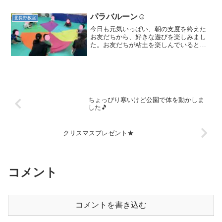
した!(^^)!初めは恥ずかしそうに作ってい
ましたが、作り始めると楽しくはまっ
パラバルーン☺
北長野教室
て...
今日も元気いっぱい、朝の支度を終えた
お友だちから、好きな遊びを楽しみまし
た。お友だちが粘土を楽しんでいると、
「ねんどやる～」と自分で粘土を準備
し、こねたり型抜きをしたり伸ばした
り、集中し楽しんでいました。運動遊び
では、パラバルーンをしました...
ちょっぴり寒いけど公園で体を動かしま
した🎵
クリスマスプレゼント★
コメント
コメントを書き込む