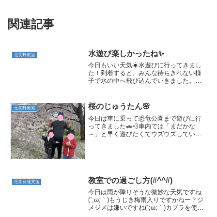
関連記事
水遊び楽しかったね✨
北長野教室
今日もいい天気☀水遊びに行ってきまし
た！到着すると、みんな待ちきれない様
子で水の中へ飛び込んでいきました。こ
の水鉄砲はどうやって使うのかな？スタ
ッフと一緒に水鉄砲攻撃、発射(^^)/木の
枝を持って、水アート✨どこに行っても
桜のじゅうたん🌸
北長野教室
お絵描きは楽しめま...
今日は車に乗って恐竜公園まで遊びに行
ってきました🚗💨車内では「まだかな
～」と早く遊びたくてウズウズしていた
お友だち😊🎵公園に着くと恐竜までダッ
シュでした😁自分より大きい恐竜に「お
っき～い！！」と嬉しそうに見上げてい
ました👀恐竜の背中にも上っ...
教室での過ごし方(#^^#)
児童発達支援
今日は雨が降りそうな微妙な天気ですね
(´;ω;｀)もうじき梅雨入りですかねー？ジ
メジメは嫌いですね(´;ω;｀)カプラを使っ
てくまのプーさんのお家を作ってくれま