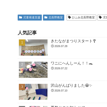
児童発達支援
北長野教室
ひふみ北長野教室
児
人気記事
きたながまつりスタート🎐
2026.07.28
ワニにへんしーん！！🐊
2026.07.22
沢山がんばりました😁✨
2026.07.10