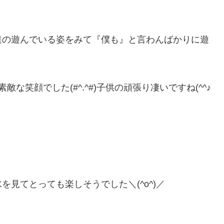
達の遊んでいる姿をみて『僕も』と言わんばかりに遊
な笑顔でした(#^.^#)子供の頑張り凄いですね(^^♪
見てとっても楽しそうでした＼(^o^)／