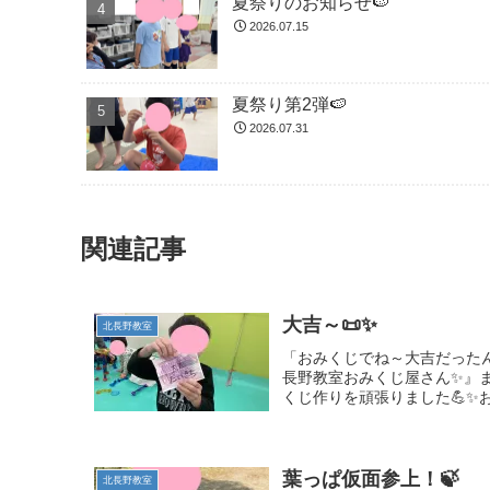
夏祭りのお知らせ🍉
2026.07.15
夏祭り第2弾🍉
2026.07.31
関連記事
大吉～📜✨
北長野教室
「おみくじでね～大吉だった
長野教室おみくじ屋さん✨』
くじ作りを頑張りました💪✨
葉っぱ仮面参上！🍃
北長野教室