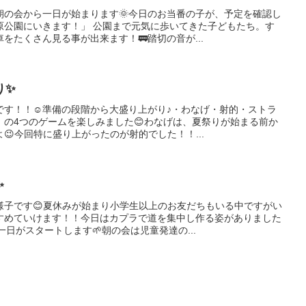
朝の会から一日が始まります🌞今日のお当番の子が、予定を確認し
南原公園にいきます！」 公園まで元気に歩いてきた子どもたち。す
をたくさん見る事が出来ます！🚃踏切の音が...
り✨
です！！☺準備の段階から大盛り上がり♪・わなげ・射的・ストラ
 の4つのゲームを楽しみました😊わなげは、夏祭りが始まる前か
😉今回特に盛り上がったのが射的でした！！...
✨
様子です😊夏休みが始まり小学生以上のお友だちもいる中ですがい
すめていけます！！今日はカプラで道を集中し作る姿がありました
一日がスタートします🌱朝の会は児童発達の...