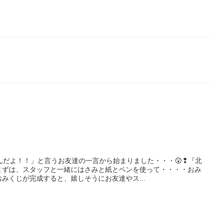
んだよ！！」と言うお友達の一言から始まりました・・・😲❢『北
まずは、スタッフと一緒にはさみと紙とペンを使って・・・・おみ
おみくじが完成すると、嬉しそうにお友達やス...