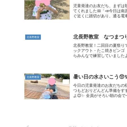
児童発達のお友だち、まずは
てくれました📅「📣今日は
ぐ近くに踏切があり、通る電車
北長野教室 なつまつ
北長野教室
北長野教室！二回目の夏祭り
ックアウト・たこ焼きビンゴ
らみんなで練習していましたよ
暑い日の水さいこう😚
北長野教室
今日の児童発達のお友だちの
つもどおりどんどん準備をす
よ😊✨ 全員がそろい朝の会で