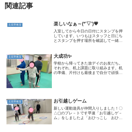
関連記事
楽しいなぁ～(*’▽’)💗
北長野教室
入室してから今日の日付にスタンプを押
しています。いつもはスタッフと日にち
とスタンプを押す場所を確認して一緒に
やっていましたが・・・最近は、自分で
「今日の日付ボード」を見て押す場所も
だんだんわかり、一人でもできるように
大成功✨
北長野教室
なってきました🎵「コッシ...
学校から帰ってきた放デイのお友だち。
それぞれ、机上課題に取り組みます。机
の準備、片付けも最後まで自分で頑張り
ます。今週の放デイの運動遊びです😉な
べなべ底抜け♪に挑戦です！まずは二人
組！次はみんなで✨見事大成功✨👏成功し
た時のみんなの笑顔がと...
お引越しゲーム
北長野教室
新しい運動遊具が仲間入りしました！〇
△▢のプレ－トです早速「お引越しゲ－
ム」をしましたよ「おひっこし おひっ
こし～しかく」スタッフの言葉に合わせ
て移動します▢に移動できたかな 皆自
分の足元を確認「おひっこし おひっこ