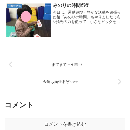
し～しかく」「おひっこし...
みのりの時間🙄❣
北長野教室
今日は、運動遊び・静かな活動を頑張っ
た後『みのりの時間』もやりましたっ💪
✨指先の力を使って、小さなピックを抜
いたりさしたり・・・これがなかなか難
しい・・・大好きな車のピックに大喜び
のお友達でした😊虫取りクリップを使っ
てポンポンを入れ物に移動...
まてまて～👨🏻💨
今週も頑張るぞ～✊✨
コメント
コメントを書き込む